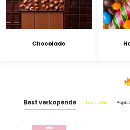
Chocolade
Ha
Best verkopende
Toon alles
Popul