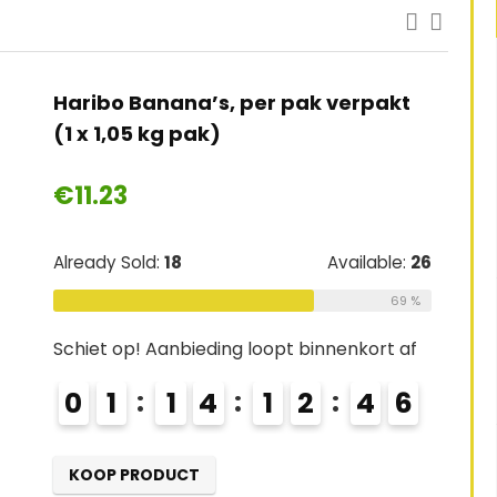
Haribo Banana’s, per pak verpakt
(1 x 1,05 kg pak)
€
11.23
Already Sold:
18
Available:
26
69 %
Schiet op! Aanbieding loopt binnenkort af
0
1
1
4
1
2
4
5
KOOP PRODUCT