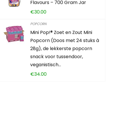
Flavours – 700 Gram Jar
€
30.00
POPCORN
Mini Pop!® Zoet en Zout Mini
Popcorn (Doos met 24 stuks à
28g), de lekkerste popcorn
snack voor tussendoor,
veganistisch…
€
34.00
en?