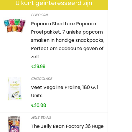
U kunt geïnteresseerd zijn
POPCORN
Popcorn Shed Luxe Popcorn
Extra Swe
Proefpakket, 7 unieke popcorn
Free Gum –
smaken in handige snackpacks,
Perfect om cadeau te geven of
€
33.36
zelf…
€
19.99
Already Sold:
CHOCOLADE
Veet Vegoline Praline, 180 G, 1
Schiet op! A
Units
€
16.88
0
2
JELLY BEANS
The Jelly Bean Factory 36 Huge
KOOP PRO