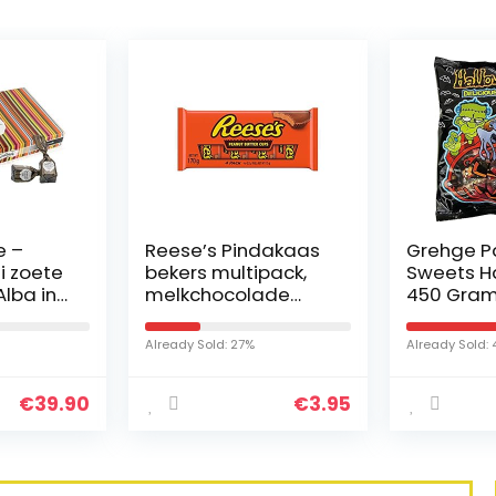
e –
Reese’s Pindakaas
Grehge Pa
ni zoete
bekers multipack,
Sweets H
Alba in
melkchocolade
450 Gra
pakkin
smaakkopjes,
verse
verpakking van 4 x
Already Sold: 27%
Already Sold:
42,5 g
€
39.90
€
3.95