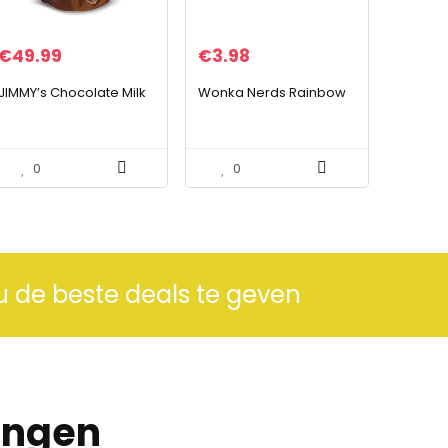
€
49.99
€
3.98
JIMMY’s Chocolate Milk
Wonka Nerds Rainbow
0
0
u de beste deals te geven
ingen