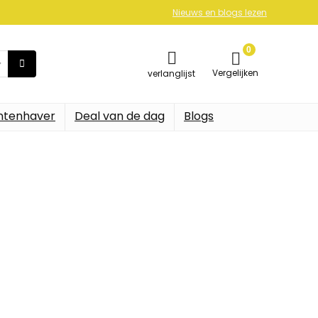
Nieuws en blogs lezen
0
Vergelijken
verlanglijst
ntenhaver
Deal van de dag
Blogs
 snacks
op Amazon