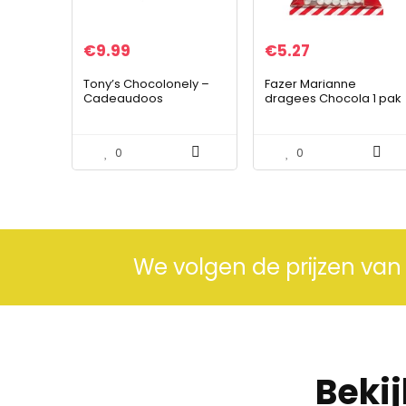
€
9.99
€
5.27
Tony’s Chocolonely –
Fazer Marianne
Cadeaudoos
dragees Chocola 1 pak
“Hieperdepiep”
of 150g
Chocoladereep – 1x
“Hieperdepier” Melk
0
0
Karamel Zeezout –
Giftset –
Cadeauverpakking –
Verjaardag
We volgen de prijzen van
Beki