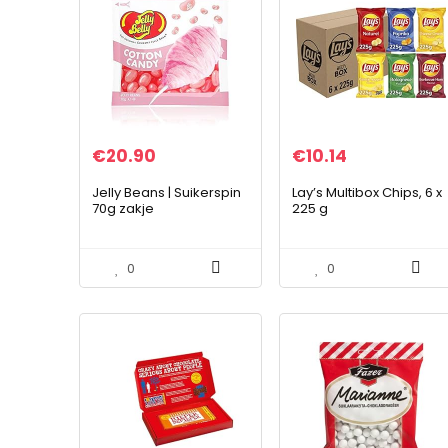
€
20.90
€
10.14
Jelly Beans | Suikerspin
Lay’s Multibox Chips, 6 x
70g zakje
225 g
0
0