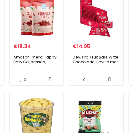
€
18.34
€
14.95
Amazon-merk: Happy
Dev. Pro. Fruit Balls Witte
Belly Gojibessen,
Chocolade Gevuld met
gedroogd, 2 x 500 g
Roodfruit Vulling –
Snack Tussendoortje –
12x 40 gram pack
0
0