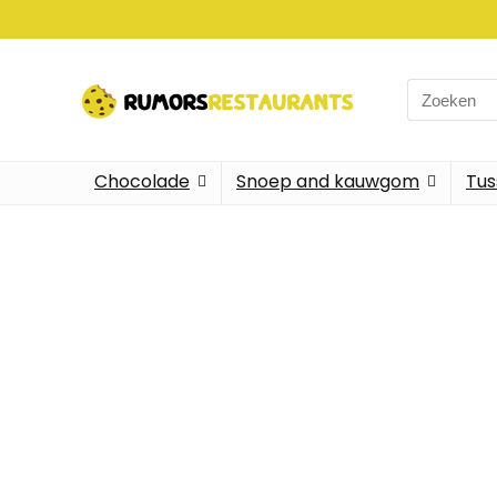
Chocolade
Snoep and kauwgom
Tus
Alleen
We vinde