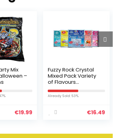
rty Mix
Fuzzy Rock Crystal
12x mir
alloween –
Mixed Pack Variety
Chewi
ms
of Flavours
tandve
(Coolmint,
wgom, 
Bubblegum, Lemon,
kaneel 
 47%
Already Sold: 53%
Already S
Peach and Extra
Strong Mint)
€
19.99
€
16.49