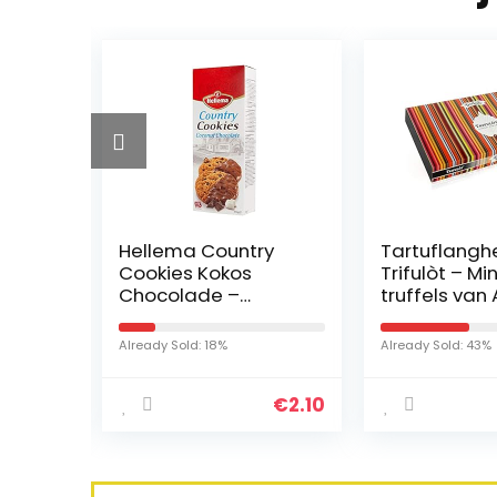
Hellema Country
Tartuflangh
Cookies Kokos
Trifulòt – Mi
Chocolade –
truffels van 
ics
Gebakken met de
geschenkver
beste cacao –
g – 224 g di
Already Sold: 18%
Already Sold: 43%
Knapperige kruimels
smaken
– Met stukjes
€
8.90
€
2.10
chocolade…