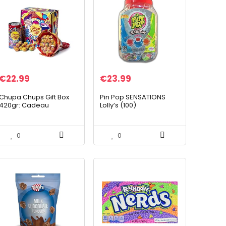
€
22.99
€
23.99
Chupa Chups Gift Box
Pin Pop SENSATIONS
420gr: Cadeau
Lolly’s (100)
verpakking Flower
Bouquet 19 lollies en
metalen blik 16 lollies
0
0
420.00 g