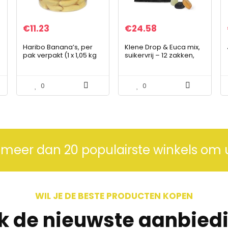
€
11.23
€
24.58
Haribo Banana’s, per
Klene Drop & Euca mix,
pak verpakt (1 x 1,05 kg
suikervrij – 12 zakken,
pak)
160g per stuk, drop en
eucalyptus, verzorgend
voor de keel
0
0
 meer dan 20 populairste winkels om 
WIL JE DE BESTE PRODUCTEN KOPEN
jk de nieuwste aanbied