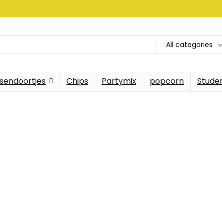
All categories
sendoortjes
Chips
Partymix
popcorn
Stude
 het beste voor
n elke dag de beste deals 