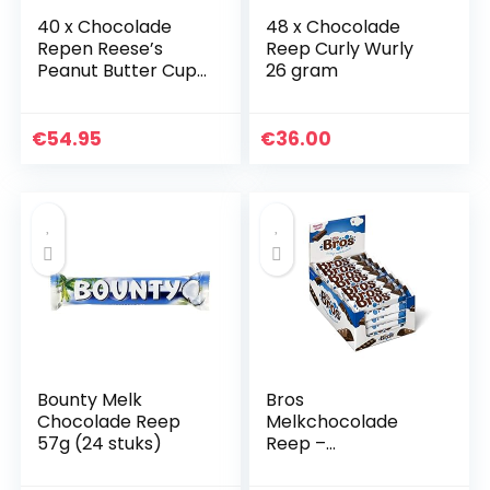
40 x Chocolade
48 x Chocolade
Repen Reese’s
Reep Curly Wurly
Peanut Butter Cups
26 gram
51gr
€
54.95
€
36.00
Bounty Melk
Bros
Chocolade Reep
Melkchocolade
57g (24 stuks)
Reep –
voordeelverpakkin
g – doos met 40