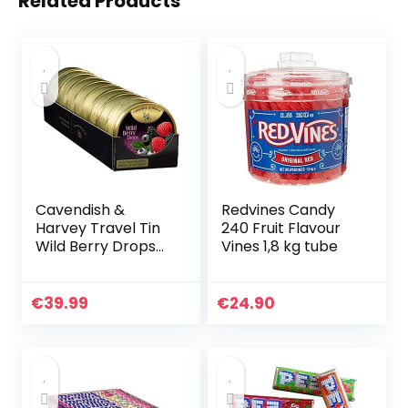
Related Products
Cavendish &
Redvines Candy
Harvey Travel Tin
240 Fruit Flavour
Wild Berry Drops
Vines 1,8 kg tube
175 g (Pack van 9)
€
39.99
€
24.90