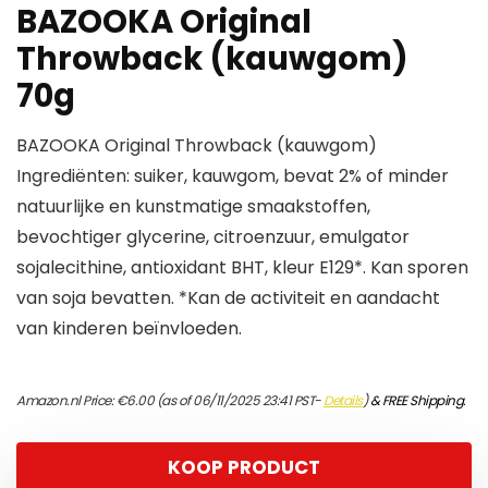
BAZOOKA Original
Throwback (kauwgom)
70g
BAZOOKA Original Throwback (kauwgom)
Ingrediënten: suiker, kauwgom, bevat 2% of minder
natuurlijke en kunstmatige smaakstoffen,
bevochtiger glycerine, citroenzuur, emulgator
sojalecithine, antioxidant BHT, kleur E129*. Kan sporen
van soja bevatten. *Kan de activiteit en aandacht
van kinderen beïnvloeden.
Amazon.nl Price:
€
6.00
(as of 06/11/2025 23:41 PST-
Details
)
&
FREE Shipping
.
KOOP PRODUCT