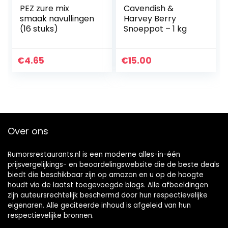
PEZ zure mix
Cavendish &
smaak navullingen
Harvey Berry
(16 stuks)
Snoeppot – 1 kg
€
4.65
€
15.00
Over ons
Rumorsrestaurants.nl is een moderne alles-in-één
prijsvergelijkings- en beoordelingswebsite die de beste deals
biedt die beschikbaar zijn op amazon en u op de hoogte
houdt via de laatst toegevoegde blogs. Alle afbeeldingen
zijn auteursrechtelijk beschermd door hun respectievelijke
eigenaren. Alle geciteerde inhoud is afgeleid van hun
respectievelijke bronnen.