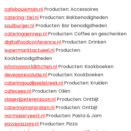
cafebouwman.nl
Producten: Accessoires
catering-tiel.nl
Producten: Bakbenodigheden
soulburger.nl
Producten: Bar benodigdheden
cateringgennep.nl
Producten: Coffee en geschenken
digitalfoodconference.nl
Producten: Drinken
supermarktactueel.nl
Producten:
Kookbenodigdheden
johnnysworldkitchen.nl
Producten: Kookboeken
devegarevolutie.nl
Producten: Kookboeken
cateringoudijsselstreek.nl
Producten: Kruiden
cafecees.nl
Producten: Oliën
slagerijpeterenzoon.nl
Producten: Ontbijt
cateringmargraten.nl
Producten: Ontbijt
normaserveert.nl
Producten: Pasta & Jam
pizzapazzani.nl
Producten: Pizza