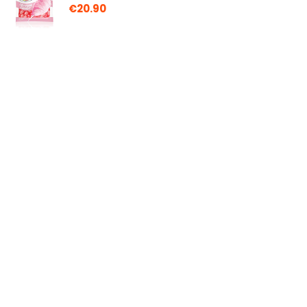
€
20.90
Over ons
Rumorsrestaurants.nl is een moderne alles-in-één
prijsvergelijkings- en beoordelingswebsite die de beste deals
biedt die beschikbaar zijn op amazon en u op de hoogte
houdt via de laatst toegevoegde blogs. Alle afbeeldingen
zijn auteursrechtelijk beschermd door hun respectievelijke
eigenaren. Alle geciteerde inhoud is afgeleid van hun
respectievelijke bronnen.
WORD LID VAN ONZE MAILLIJST VOOR BEST