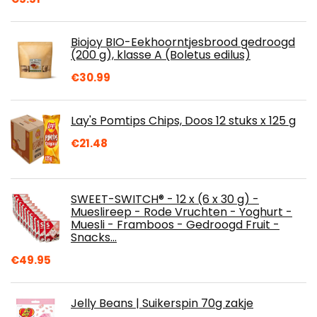
Biojoy BIO-Eekhoorntjesbrood gedroogd
(200 g), klasse A (Boletus edilus)
€
30.99
Lay's Pomtips Chips, Doos 12 stuks x 125 g
€
21.48
SWEET-SWITCH® - 12 x (6 x 30 g) -
Mueslireep - Rode Vruchten - Yoghurt -
Muesli - Framboos - Gedroogd Fruit -
Snacks…
€
49.95
Jelly Beans | Suikerspin 70g zakje