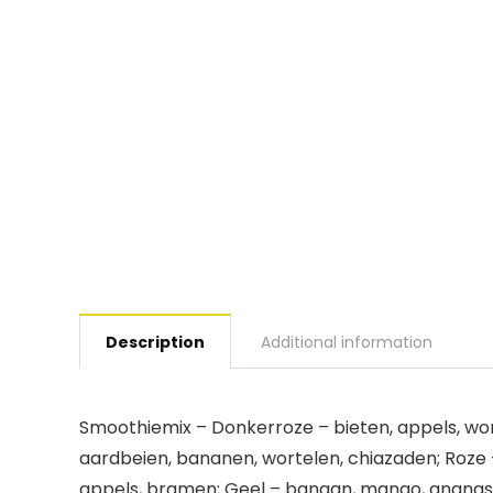
Description
Additional information
Smoothiemix – Donkerroze – bieten, appels, wo
aardbeien, bananen, wortelen, chiazaden; Roze
appels, bramen; Geel – banaan, mango, ananas