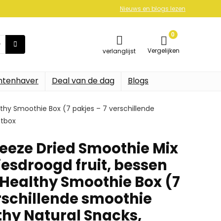
Nieuws en blogs lezen
0
Vergelijken
verlanglijst
ntenhaver
Deal van de dag
Blogs
thy Smoothie Box (7 pakjes – 7 verschillende
ftbox
eeze Dried Smoothie Mix
iesdroogd fruit, bessen
 Healthy Smoothie Box (7
erschillende smoothie
thy Natural Snacks,