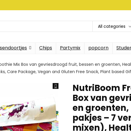
All categories
sendoortjes
Chips
Partymix
popcorn
Stude
othie Mix Box van gevriesdroogd fruit, bessen en groenten, Heal
cks, Care Package, Vegan and Gluten Free Snack, Plant based Gi
NutriBoom Fr
Box van gevr
en groenten,
pakjes – 7 v
mixen), Heal