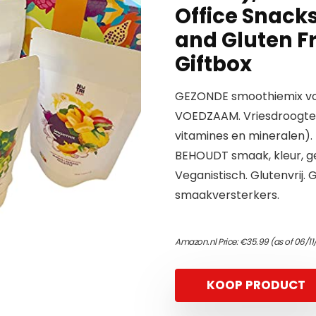
Office Snack
and Gluten F
Giftbox
GEZONDE smoothiemix voo
VOEDZAAM. Vriesdroogtech
vitamines en mineralen).
BEHOUDT smaak, kleur, ge
Veganistisch. Glutenvrij
smaakversterkers.
Amazon.nl Price:
€
35.99
(as of 06/11
KOOP PRODUCT