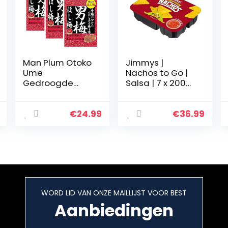
Man Plum Otoko
Jimmys |
Ume
Nachos to Go |
Gedroogde
Salsa | 7 x 200
Pruim 6.8 oz 3
gram
stks Japanse
Zoetwaren
€
24.99
€
36.99
Nobel Ninjapo
WORD LID VAN ONZE MAILLIJST VOOR BEST
Aanbiedingen