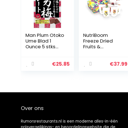
Man Plum Otoko
NutriBoom
Ume Blad 1
Freeze Dried
Ounce 5 stks
Fruits &
Japans
Vegetables
Zoetwaren
Healthy Snack
Nobel Ninjapo
Box (10 packs –
€
25.85
€
37.99
3x Apples, 3x
Banana, 4x
Strawberries),
Healthy…
Over ons
Rumorsrestaurants.nl is een moderne alles-in-één
prijsvergelijkings- en beoordelingswebsite die de