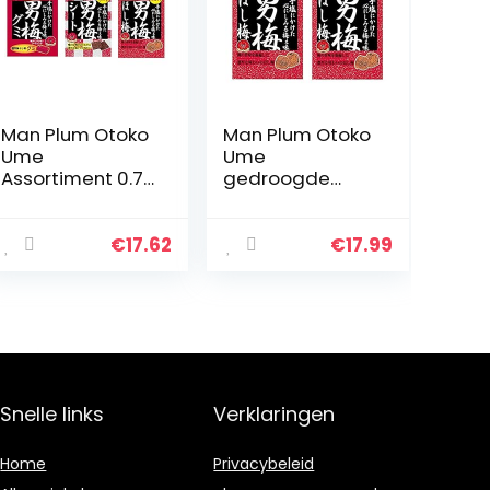
Man Plum Otoko
Man Plum Otoko
Ume
Ume
Assortiment 0.7
gedroogde
oz 3Types
pruim 6.8 oz 2
Japanse
stuks Japanse
Zoetwaren
zoetwaren
€
17.62
€
17.99
Nobel Ninjapo
Nobel Ninjapo
Snelle links
Verklaringen
Home
Privacybeleid