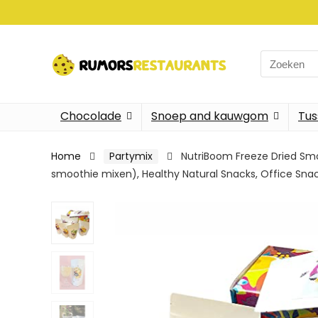
Search
for:
Chocolade
Snoep and kauwgom
Tus
Home
Partymix
NutriBoom Freeze Dried Smo
smoothie mixen), Healthy Natural Snacks, Office Sna