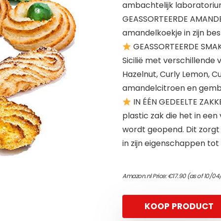
ambachtelijk laboratoriu
GEASSORTEERDE AMANDELKO
amandelkoekje in zijn be
GEASSORTEERDE SMAKEN
Sicilië met verschillende 
Hazelnut, Curly Lemon, C
amandelcitroen en gem
IN ÉÉN GEDEELTE ZAKKEN
plastic zak die het in ee
wordt geopend. Dit zorgt
in zijn eigenschappen to
Amazon.nl Price:
€
17.90
(as of 10/04
KOOP PRODUCT