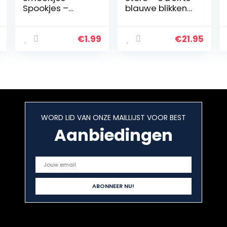
Spookjes –
blauwe blikken
Schoolkoekjes
met elk 10 verse
Tussendoortje –
roomboter
175 gram –
stroopwafels
€
1.99
€
21.95
Echte
Nederlandse
Kinderkoekjes
WORD LID VAN ONZE MAILLIJST VOOR BEST
Aanbiedingen