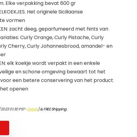
m. Elke verpakking bevat 600 gr
EKJES. Het originele Siciliaanse
ste vormen
: zacht deeg, geparfumeerd met hints van
variaties: Curly Orange, Curly Pistache, Curly
urly Cherry, Curly Johannesbrood, amandel- en
ber
: elk koekje wordt verpakt in een enkele
n veilige en schone omgeving bewaart tot het
 voor een betere conservering van het product
t het openen
/2023 01:30 PST-
Details
)
&
FREE Shipping
.