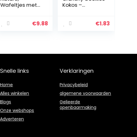
Wafeltjes met
Kokos –
chocolade, 180
Koffiekoeken –
g
Heerlijke
kruimelige kokos
€
9.88
€
1.83
koekjes – Rijk en
smakelijk – Met
verrassend…
Snelle links
Verklaringen
Home
Privacybeleid
Alles winkelen
algemene voorwaarden
Blogs
Gelieerde
openbaarmaking
Onze webshops
Adverteren