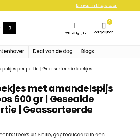
Nieuws en blogs lezen
0
Vergelijken
verlanglijst
ntenhaver
Deal van de dag
Blogs
 pakjes per portie | Geassorteerde koekjes…
koekjes met amandelspijs
os 600 gr | Gesealde
rtie | Geassorteerde
htstreeks uit Sicilië, geproduceerd in een