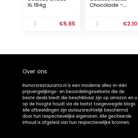
XL 184g
Chocolade –
Gebakken met
de beste cacao
– Knapperige
€
5.65
€
2.10
kruimels – Met
stukjes
chocolade…
Over ons
Rumorsrestaurants.nl is een moderne alles-in-één
prijsvergelijkings- en beoordelingswebsite die de
beste deals biedt die beschikbaar zijn op amazon en u
op de hoogte houdt via de laatst toegevoegde blogs.
Alle afbeeldingen zijn auteursrechtelijk beschermd
door hun respectievelijke eigenaren. Alle geciteerde
inhoud is afgeleid van hun respectievelijke bronnen.