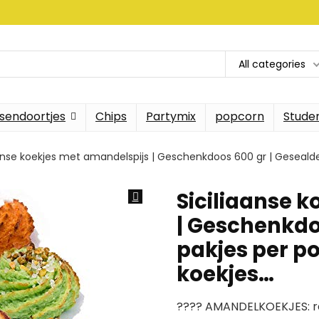
All categories
sendoortjes
Chips
Partymix
popcorn
Stude
aanse koekjes met amandelspijs | Geschenkdoos 600 gr | Gesealde
Siciliaanse 
| Geschenkdo
pakjes per po
koekjes…
???? AMANDELKOEKJES: rec