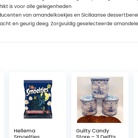
hikt is voor alle gelegenheden
centen van amandelkoekjes en Siciliaanse dessertbereid
 zacht en geurig deeg. Zorgvuldig geselecteerde amandel
Hellema
Guilty Candy
Smoeltjes
Store – 3 Delfts