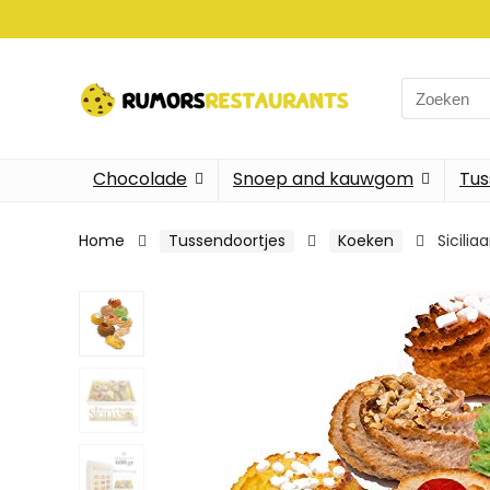
Search
for:
Chocolade
Snoep and kauwgom
Tus
Home
Tussendoortjes
Koeken
Sicili