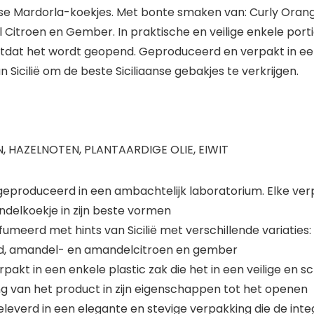
e Mardorla-koekjes. Met bonte smaken van: Curly Orange,
Citroen en Gember. In praktische en veilige enkele porti
tdat het wordt geopend. Geproduceerd en verpakt in ee
 Sicilië om de beste Siciliaanse gebakjes te verkrijgen.
, HAZELNOTEN, PLANTAARDIGE OLIE, EIWIT
, geproduceerd in een ambachtelijk laboratorium. Elke 
delkoekje in zijn beste vormen
rd met hints van Sicilië met verschillende variaties: C
od, amandel- en amandelcitroen en gember
pakt in een enkele plastic zak die het in een veilige en
g van het product in zijn eigenschappen tot het openen
verd in een elegante en stevige verpakking die de integr