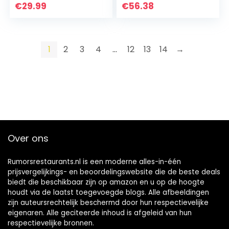
€
29.99
€
56.38
1
2
3
4
…
12
13
14
→
Over ons
Rumorsrestaurants.nl is een moderne alles-in-één
prijsvergelijkings- en beoordelingswebsite die de beste deals
biedt die beschikbaar zijn op amazon en u op de hoogte
houdt via de laatst toegevoegde blogs. Alle afbeeldingen
zijn auteursrechtelijk beschermd door hun respectievelijke
eigenaren. Alle geciteerde inhoud is afgeleid van hun
respectievelijke bronnen.