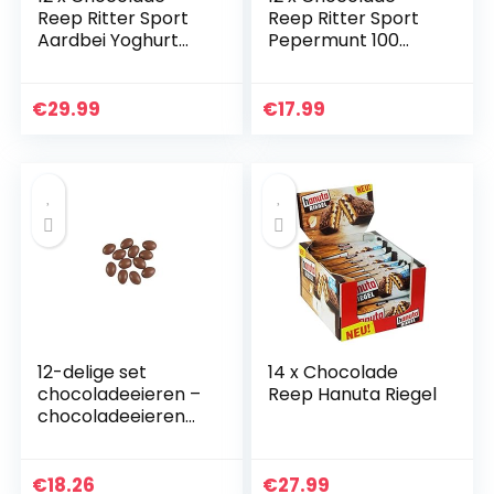
Reep Ritter Sport
Reep Ritter Sport
Aardbei Yoghurt
Pepermunt 100
100 gram
gram
€
29.99
€
17.99
12-delige set
14 x Chocolade
chocoladeeieren –
Reep Hanuta Riegel
chocoladeeieren
holle trappen van
plastic, 16540,
paaseieren, eieren,
€
18.26
€
27.99