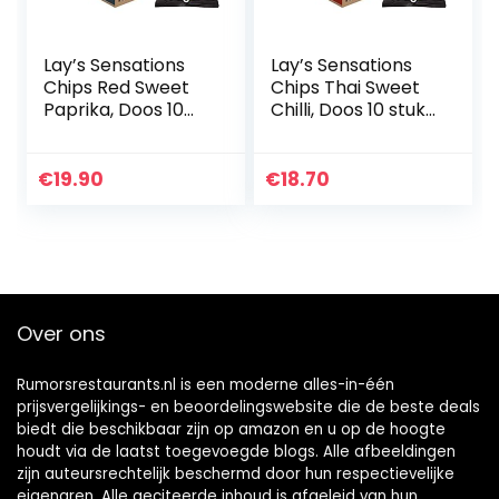
Lay’s Sensations
Lay’s Sensations
Chips Red Sweet
Chips Thai Sweet
Paprika, Doos 10
Chilli, Doos 10 stuks
stuks x 150 g
x 150 g
€
19.90
€
18.70
Over ons
Rumorsrestaurants.nl is een moderne alles-in-één
prijsvergelijkings- en beoordelingswebsite die de beste deals
biedt die beschikbaar zijn op amazon en u op de hoogte
houdt via de laatst toegevoegde blogs. Alle afbeeldingen
zijn auteursrechtelijk beschermd door hun respectievelijke
eigenaren. Alle geciteerde inhoud is afgeleid van hun