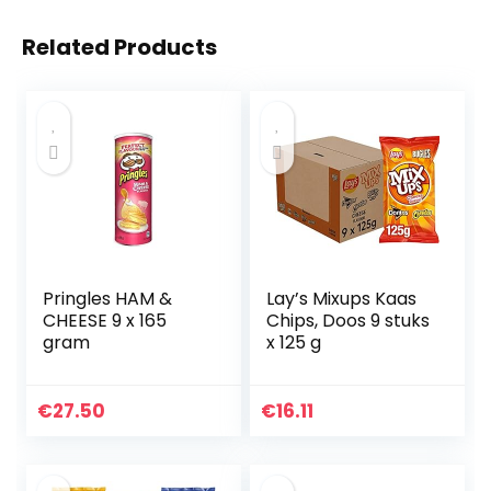
Related Products
Pringles HAM &
Lay’s Mixups Kaas
CHEESE 9 x 165
Chips, Doos 9 stuks
gram
x 125 g
€
27.50
€
16.11