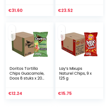
smaken)
€
31.60
€
23.52
Doritos Tortilla
Lay’s Mixups
Chips Guacamole,
Naturel Chips, 9 x
Doos 8 stuks x 200
125 g
g
€
12.24
€
15.75