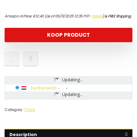
Amazon.nl Price:
€
12.40
(as of 06/11/2025 12:35 PST-
Details
)
&
FREE Shipping
.
KOOP PRODUCT
Updating...
Netherlands
-
Updating...
Category:
Chips
Description