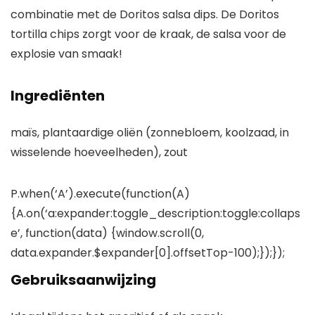
combinatie met de Doritos salsa dips. De Doritos
tortilla chips zorgt voor de kraak, de salsa voor de
explosie van smaak!
Ingrediënten
maïs, plantaardige oliën (zonnebloem, koolzaad, in
wisselende hoeveelheden), zout
P.when(‘A’).execute(function(A)
{A.on(‘a:expander:toggle_description:toggle:collaps
e’, function(data) {window.scroll(0,
data.expander.$expander[0].offsetTop-100);});});
Gebruiksaanwijzing