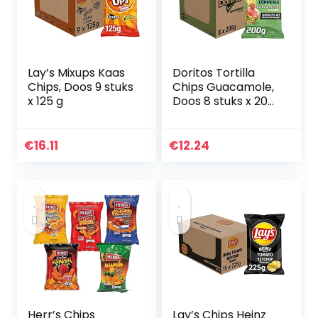
Lay’s Mixups Kaas
Doritos Tortilla
Chips, Doos 9 stuks
Chips Guacamole,
x 125 g
Doos 8 stuks x 200
g
€
16.11
€
12.24
Herr’s Chips
Lay’s Chips Heinz