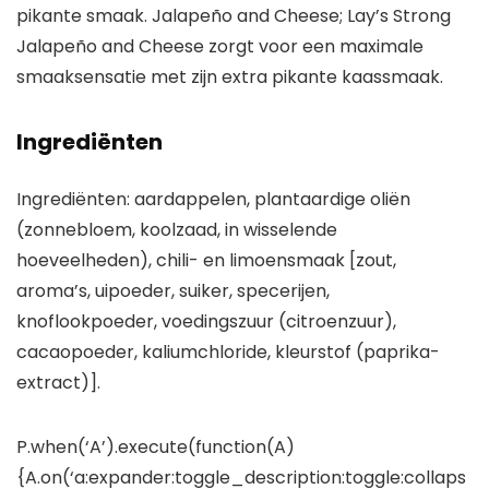
pikante smaak. Jalapeño and Cheese; Lay’s Strong
Jalapeño and Cheese zorgt voor een maximale
smaaksensatie met zijn extra pikante kaassmaak.
Ingrediënten
Ingrediënten: aardappelen, plantaardige oliën
(zonnebloem, koolzaad, in wisselende
hoeveelheden), chili- en limoensmaak [zout,
aroma’s, uipoeder, suiker, specerijen,
knoflookpoeder, voedingszuur (citroenzuur),
cacaopoeder, kaliumchloride, kleurstof (paprika-
extract)].
P.when(‘A’).execute(function(A)
{A.on(‘a:expander:toggle_description:toggle:collaps