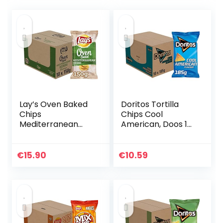
Lay’s Oven Baked
Doritos Tortilla
Chips
Chips Cool
Mediterranean
American, Doos 10
Herbs, Doos 10
stuks x 185 g
stuks x 150 g
€
15.90
€
10.59