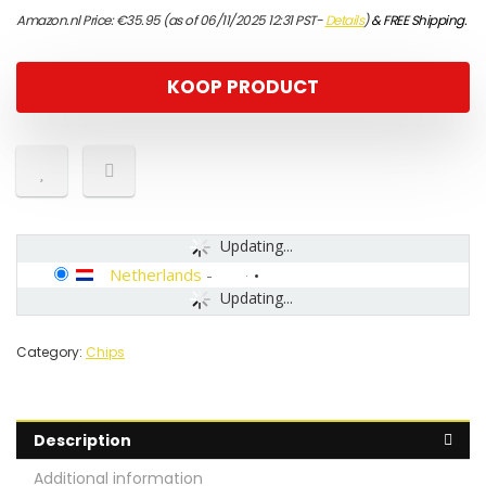
Amazon.nl Price:
€
35.95
(as of 06/11/2025 12:31 PST-
Details
)
&
FREE Shipping
.
KOOP PRODUCT
Updating...
Netherlands
-
Updating...
Category:
Chips
Description
Additional information