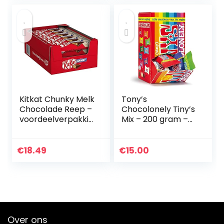
Kitkat Chunky Melk
Tony’s
Chocolade Reep –
Chocolonely Tiny’s
voordeelverpakkin
Mix – 200 gram –
g – doos met 24
22 stuks mix
chocoladerepen
assortiment
€
18.49
€
15.00
Over ons