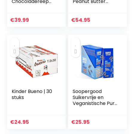
Chocoladereep
Peanut Butter
Melk Hazelnoot –
Cups 51gr
35 x 47 gram –
Fairtrade
€
39.99
€
54.95
Chocolade
Kinder Bueno | 30
Soopergood
stuks
Suikervrije en
Veganistische Pure
Chocoladerepen –
Keto-Vriendelijk –
Koolhydraatarm –
€
24.95
€
25.95
Glutenvrij – 65%
Cacao…