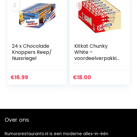
Geïmporteerd uit
België
24 x Chocolade
Kitkat Chunky
Knoppers Reep/
White –
Nussriegel
voordeelverpakkin
g – doos met 24
repen
€
16.99
€
18.00
Over ons
Rumorsrestaurants.nl is een moderne alles-in-één