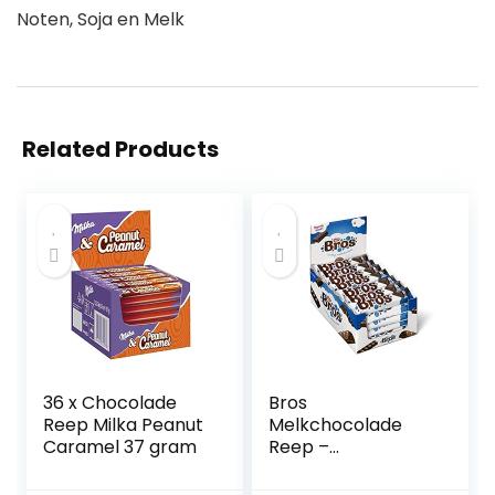
Noten, Soja en Melk
Related Products
36 x Chocolade
Bros
Reep Milka Peanut
Melkchocolade
Caramel 37 gram
Reep –
voordeelverpakkin
g – doos met 40