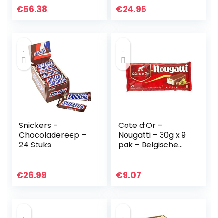
chocoladerepen
€
56.38
€
24.95
Snickers –
Cote d’Or –
Chocoladereep –
Nougatti – 30g x 9
24 Stuks
pak – Belgische
Melkchocolade –
Chocolade
notenrepen –
€
26.99
€
9.07
perfecte snack –
Individueel
verpakte reep
chocolade –