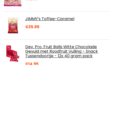
JIMMY's Toffee-Caramel
€
35.99
Dev. Pro. Fruit Balls Witte Chocolade
Gevuld met Roodfruit Vulling - Snack
Tussendoortje - 12x 40 gram pack
€
14.95
Gevriesdroogd Fruit en Bessen (60g)- 5
Snackzakjes -Aardbeien, Frambozen,
Ananas, Bosbessen en Appels -Geen
Toegevoegde Suikers, 100% Natuurlijke
Gevriesdroogde Fruitsnack voor Kinderen en
Volwassenen
€
16.99