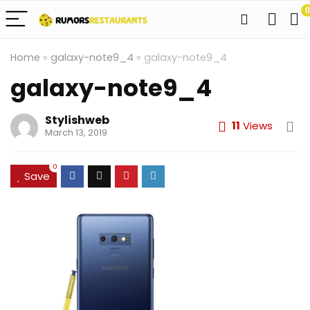
0
Home
»
galaxy-note9_4
»
galaxy-note9_4
galaxy-note9_4
Stylishweb
11
Views
March 13, 2019
0
Save