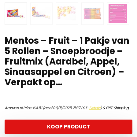
Mentos – Fruit – 1 Pakje van
5 Rollen – Snoepbroodje –
Fruitmix (Aardbei, Appel,
Sinaasappel en Citroen) –
Verpakt op…
Amazon.nl Price:
€
4.51
(as of 06/11/2025 21:37 PST-
Details
)
&
FREE Shipping
.
KOOP PRODUCT