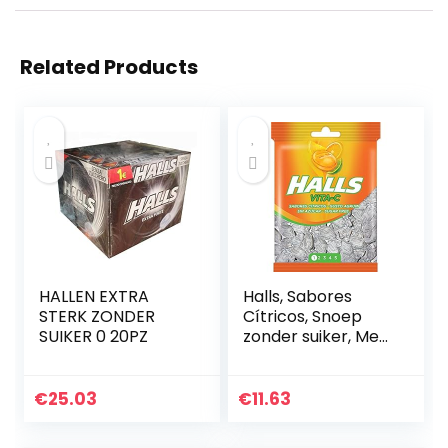
Related Products
HALLEN EXTRA
Halls, Sabores
STERK ZONDER
Cítricos, Snoep
SUIKER 0 20PZ
zonder suiker, Met
vitamine C, 100 g
€
25.03
€
11.63