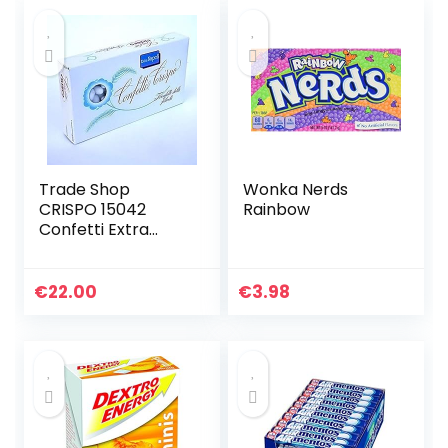
Trade Shop
Wonka Nerds
CRISPO 15042
Rainbow
Confetti Extra
Napels met
amandelen, kleur
wit, 1 kg
€
22.00
€
3.98