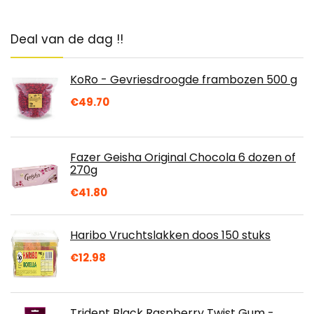
Deal van de dag !!
KoRo - Gevriesdroogde frambozen 500 g
€
49.70
Fazer Geisha Original Chocola 6 dozen of
270g
€
41.80
Haribo Vruchtslakken doos 150 stuks
€
12.98
Trident Black Raspberry Twist Gum -