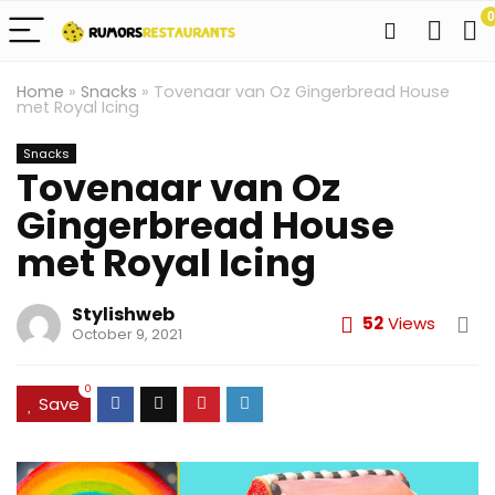
0
Home
»
Snacks
»
Tovenaar van Oz Gingerbread House
met Royal Icing
Snacks
Tovenaar van Oz
Gingerbread House
met Royal Icing
Stylishweb
52
Views
October 9, 2021
0
Save