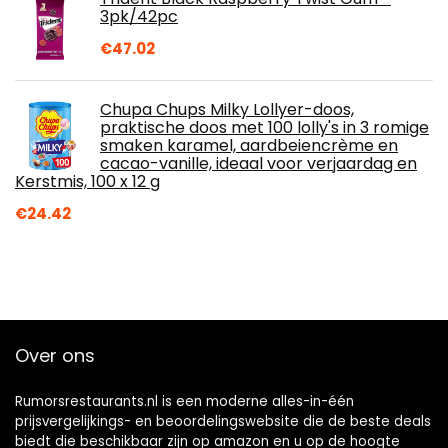
3pk/42pc
€
47.02
Chupa Chups Milky Lollyer-doos,
praktische doos met 100 lolly's in 3 romige
smaken karamel, aardbeiencrème en
cacao-vanille, ideaal voor verjaardag en
Kerstmis, 100 x 12 g
€
24.42
Over ons
Rumorsrestaurants.nl is een moderne alles-in-één
prijsvergelijkings- en beoordelingswebsite die de beste deals
biedt die beschikbaar zijn op amazon en u op de hoogte