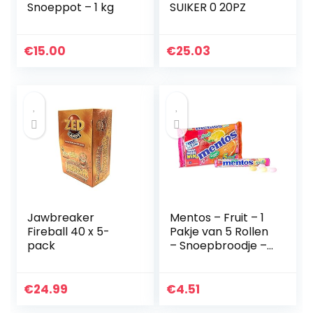
Snoeppot – 1 kg
SUIKER 0 20PZ
€
15.00
€
25.03
Jawbreaker
Mentos – Fruit – 1
Fireball 40 x 5-
Pakje van 5 Rollen
pack
– Snoepbroodje –
Fruitmix (Aardbei,
Appel, Sinaasappel
en Citroen) –
€
24.99
€
4.51
Verpakt op…