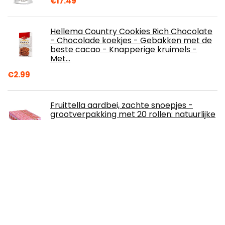
€
17.49
Hellema Country Cookies Rich Chocolate
- Chocolade koekjes - Gebakken met de
beste cacao - Knapperige kruimels -
Met…
€
2.99
Fruittella aardbei, zachte snoepjes -
grootverpakking met 20 rollen: natuurlijke
smaken en kleurstoffen, snoepjes met
fruitsap
€
19.85
Ritter Sport Melk Hele Hazelnoot 10x100 g
€
16.69