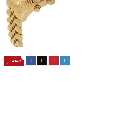
0
Save