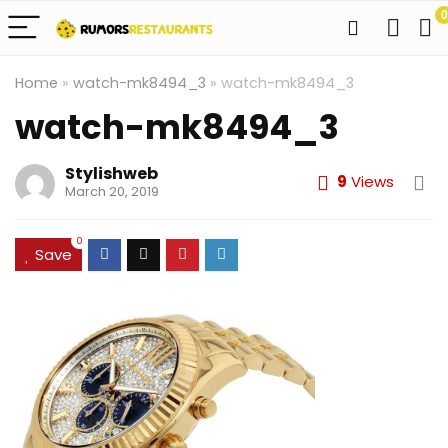
0
Home
»
watch-mk8494_3
»
watch-mk8494_3
watch-mk8494_3
Stylishweb
9
Views
March 20, 2019
0
Save