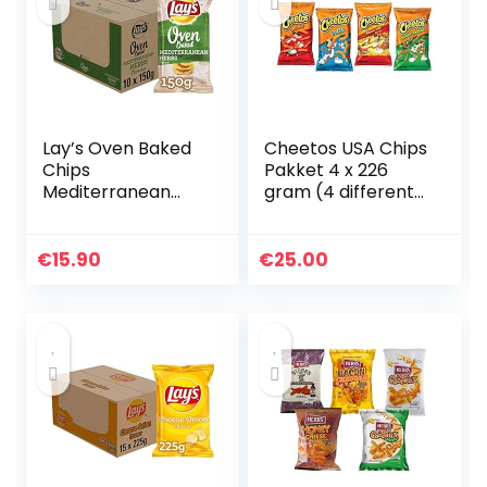
Lay’s Oven Baked
Cheetos USA Chips
Chips
Pakket 4 x 226
Mediterranean
gram (4 different
Herbs, Doos 10
flavours)
stuks x 150 g
€
15.90
€
25.00