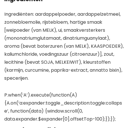
Ingrediënten: aardappelpoeder, aardappelzetmeel,
zonnebloemolie, rijstebloem, hartige smaak
[weipoeder (van MELK), ui, smaakversterkers
(mononatriumglutamaat, dinatriumguanylaat),
aroma (bevat boterzuren (van MELK), KAASPOEDER),
kaliumchloride, voedingszuur (citroenzuur)], zout,
lecithine (bevat SOJA, MELKEIWIT), kleurstoffen
(karmijn, curcumine, paprika-extract, annatto bixin),
specerijen.
P.when(‘A’).execute(function(A)
{A.on(‘a:expander:toggle_description:toggle:collaps
e’, function(data) {window.scroll(0,
data.expander.$expander[0].offsetTop-100);});});