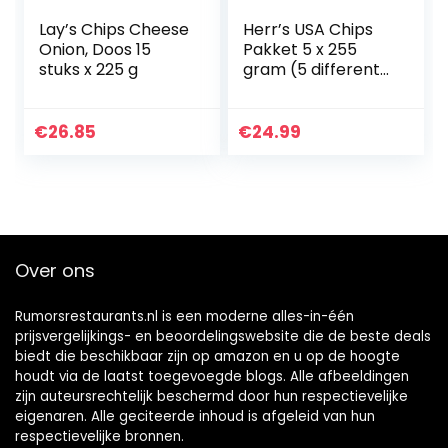
Lay’s Chips Cheese
Herr’s USA Chips
Onion, Doos 15
Pakket 5 x 255
stuks x 225 g
gram (5 different
flavours)
€
26.85
€
24.99
Over ons
Rumorsrestaurants.nl is een moderne alles-in-één
prijsvergelijkings- en beoordelingswebsite die de beste deals
biedt die beschikbaar zijn op amazon en u op de hoogte
houdt via de laatst toegevoegde blogs. Alle afbeeldingen
zijn auteursrechtelijk beschermd door hun respectievelijke
eigenaren. Alle geciteerde inhoud is afgeleid van hun
respectievelijke bronnen.