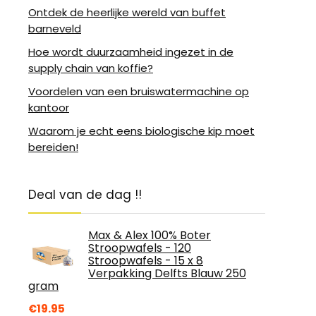
Ontdek de heerlijke wereld van buffet
barneveld
Hoe wordt duurzaamheid ingezet in de
supply chain van koffie?
Voordelen van een bruiswatermachine op
kantoor
Waarom je echt eens biologische kip moet
bereiden!
Deal van de dag !!
Max & Alex 100% Boter
Stroopwafels - 120
Stroopwafels - 15 x 8
Verpakking Delfts Blauw 250
gram
€
19.95