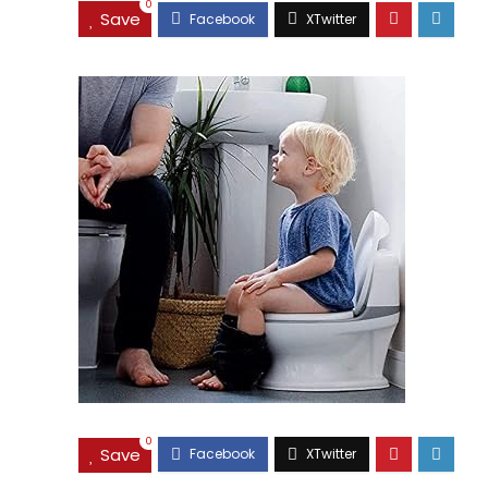
0
Save
0
Save