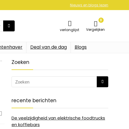
Nieuws en blogs lezen
0
Vergelijken
verlanglijst
ntenhaver
Deal van de dag
Blogs
-
Zoeken
recente berichten
De veelzijdigheid van elektrische foodtrucks
en koffiebars