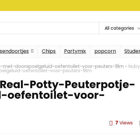
All categories
sendoortjes
Chips
Partymix
popcorn
Stude
e-met-doorspoelgeluid-oefentoilet-voor-peuters-18m
»
Nuby
elgeluid-oefentoilet-voor-peuters-18m
eal-Potty-Peuterpotje-
-oefentoilet-voor-
7
Views