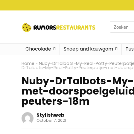
Search
for:
Chocolade
Snoep and kauwgom
Tus
Home
»
Nuby-DrTalbots-My-Real-Potty-Peuterpotj
DrTalbots-My-Real-Potty-Peuterpotje-met-doorspo
Nuby-DrTalbots-My-R
met-doorspoelgeluid
peuters-18m
Stylishweb
October 7, 2021