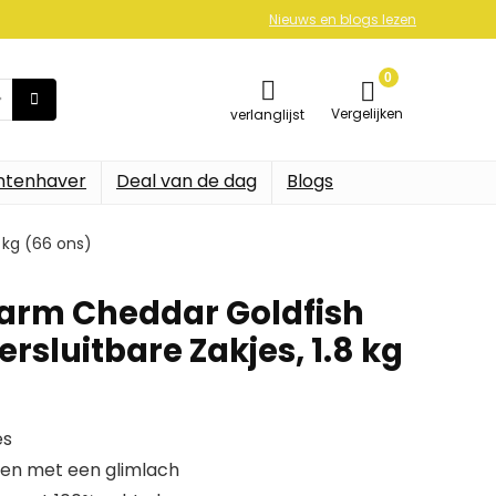
Nieuws en blogs lezen
0
Vergelijken
verlanglijst
ntenhaver
Deal van de dag
Blogs
 kg (66 ons)
arm Cheddar Goldfish
ersluitbare Zakjes, 1.8 kg
es
en met een glimlach