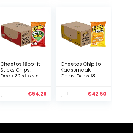
Cheetos Nibb-it
Cheetos Chipito
Sticks Chips,
Kaassmaak
Doos 20 stuks x
Chips, Doos 18
110 g
stuks x 115 g
€
54.29
€
42.50