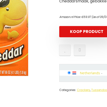
Cheddarsmaak, gebakken
Amazon.nl Price:
€
59.97
(as of 09/0
KOOP PRODUCT
Netherlands
-
Categories:
Crackers
,
Tussendoo