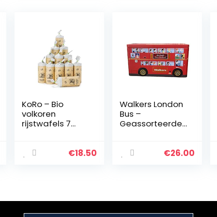
KoRo – Bio
Walkers London
volkoren
Bus –
rijstwafels 7
Geassorteerde
zaden 12 x 120 g
Koekjes, 250
gram
€
18.50
€
26.00