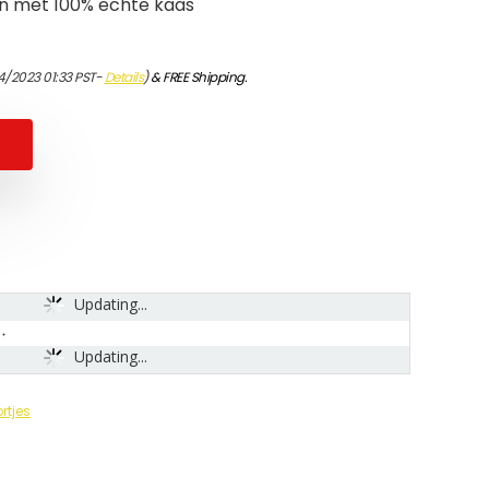
 met 100% echte kaas
4/2023 01:33 PST-
Details
)
&
FREE Shipping
.
Updating...
Updating...
rtjes