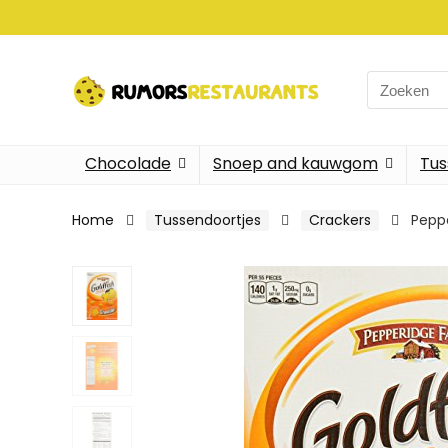
Search
for:
Chocolade
Snoep and kauwgom
Tus
Home
Tussendoortjes
Crackers
Peppe