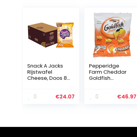
Snack A Jacks
Pepperidge
Rijstwafel
Farm Cheddar
Cheese, Doos 8
Goldfish
stuks x 30 g
Crackers, 45 –
28 gram Zakjes
€
24.07
€
46.97