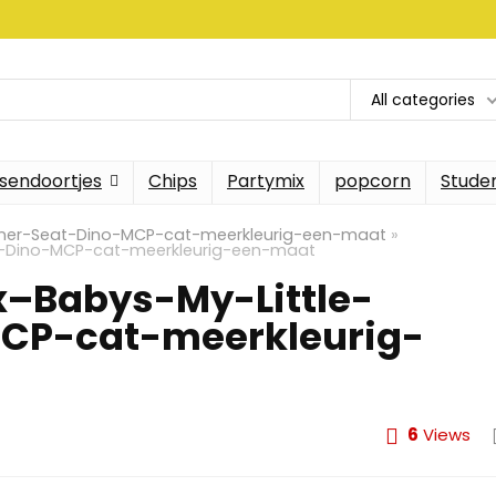
All categories
sendoortjes
Chips
Partymix
popcorn
Stude
ainer-Seat-Dino-MCP-cat-meerkleurig-een-maat
»
at-Dino-MCP-cat-meerkleurig-een-maat
x–Babys-My-Little-
MCP-cat-meerkleurig-
6
Views