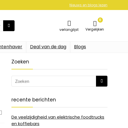
Nieuws en blogs lezen
0
Vergelijken
verlanglijst
ntenhaver
Deal van de dag
Blogs
Zoeken
recente berichten
De veelzijdigheid van elektrische foodtrucks
en koffiebars