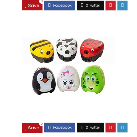
0
Save
0
Save