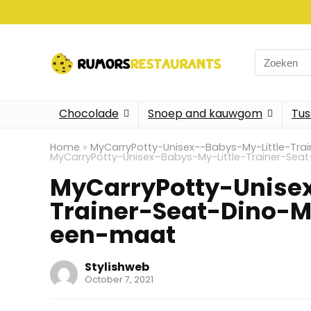
Search
for:
Chocolade
Snoep and kauwgom
Tus
Home
»
MyCarryPotty-Unisex--Babys-My-Little-Tr
MyCarryPotty-Unisex–Babys-My-Little-Trainer-Se
MyCarryPotty-Unise
Trainer-Seat-Dino-
een-maat
Stylishweb
October 7, 2021