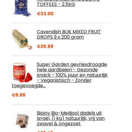
TOFFEES - 2.5KG
€
33.00
Cavendish BLIK MIXED FRUIT
DROPS 9 x 200 gram
€
35.99
Super Garden gevriesdroogde
hele aardbeien - Gezonde
snack - 100% puur en natuurlijk
- Veganistisch - Zonder
toegevoegde…
€
9.98
Biojoy Bio-Medjool dadels uit
Israël, (1 kg) natuurlijk, vrij van
zwavel & ongezoet