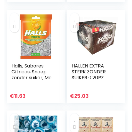
| geschikt voor…
Halls, Sabores
HALLEN EXTRA
Cítricos, Snoep
STERK ZONDER
zonder suiker, Met
SUIKER 0 20PZ
vitamine C, 100 g
€
11.63
€
25.03