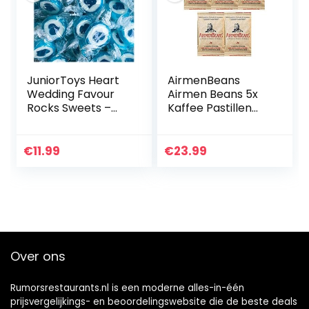
JuniorToys Heart
AirmenBeans
Wedding Favour
Airmen Beans 5x
Rocks Sweets –
Kaffee Pastillen
Handgemaakt
Guarana 105 Stück,
snoep (blauw/wit
5xDE1001
500 g)
€
11.99
€
23.99
Over ons
Rumorsrestaurants.nl is een moderne alles-in-één
prijsvergelijkings- en beoordelingswebsite die de beste deals