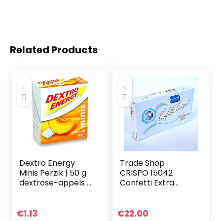
Related Products
Dextro Energy
Trade Shop
Minis Perzik | 50 g
CRISPO 15042
dextrose-appels |
Confetti Extra
snel beschikbare
Napels met
druivensuiker in
amandelen, kleur
praktische klikbox
wit, 1 kg
€
1.13
€
22.00