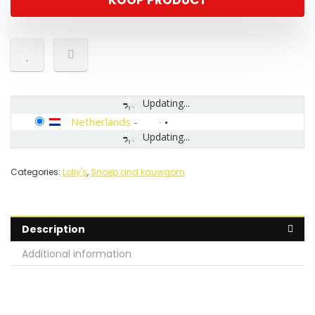
KOOP PRODUCT
Updating...
Netherlands
-
Updating...
Categories:
Lolly's
,
Snoep and kauwgom
Description
Additional information