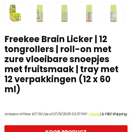
Freekee Brain Licker | 12
tongrollers | roll-on met
zure vloeibare snoepjes
met fruitsmaak | tray met
12 verpakkingen (12 x 60
ml)
Amazon.nl Price:
€
17.50
(as of 07/11/2025 02:37 PST-
Details
)
&
FREE Shipping
.