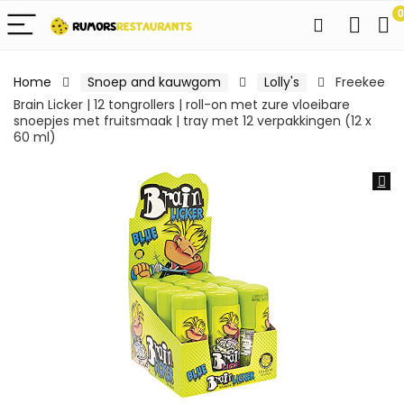
0
Home
Snoep and kauwgom
Lolly's
Freekee
Brain Licker | 12 tongrollers | roll-on met zure vloeibare
snoepjes met fruitsmaak | tray met 12 verpakkingen (12 x
60 ml)