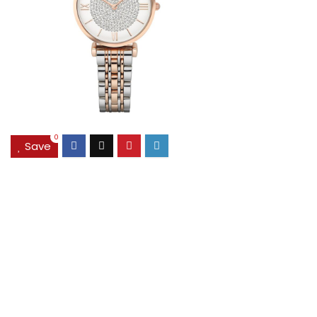
0
Save