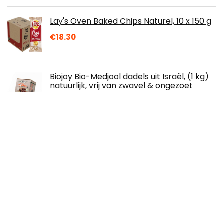
Lay's Oven Baked Chips Naturel, 10 x 150 g
€
18.30
Biojoy Bio-Medjool dadels uit Israël, (1 kg)
natuurlijk, vrij van zwavel & ongezoet
€
22.49
Border Biscuits 48 luxe mini-packs
€
40.30
Gollers Premium Instant Locho Mix, 200 g,
Indian Food, Pack of 3
€
1,500.00