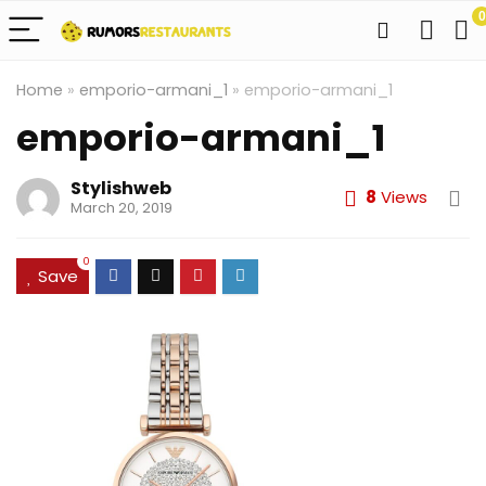
0
Home
»
emporio-armani_1
»
emporio-armani_1
emporio-armani_1
Stylishweb
8
Views
March 20, 2019
0
Save