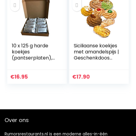
10 x 125 g harde
Siciliaanse koekjes
koekjes
met amandelspijs |
(pantserplaten),
Geschenkdoos
originele
600 gr | Gesealde
Bundeswehr-
pakjes per portie |
productie
Geassorteerde
€
16.95
€
17.90
koekjes…
Over ons
Rumorsrestaurants.nl is een moderne alles-in-één