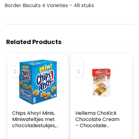
Border Biscuits 4 Varieties – 48 stuks
Related Products
Chips Ahoy! Minis,
Hellema ChoKick
Miniwafeltjes met
Chocolate Cream
chocoladestukjes,
– Chocolade
160 g, 4-pack
koekjes –
Sensationeel