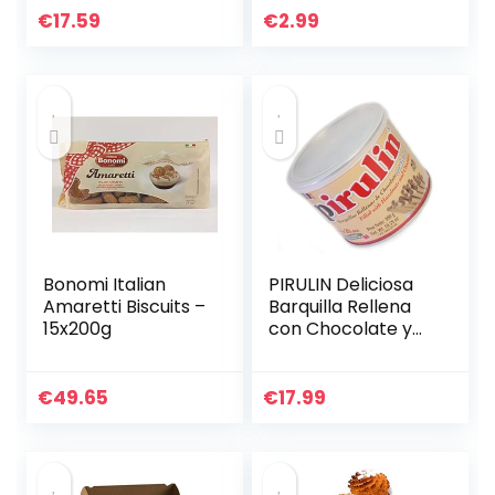
chocolade
€
17.59
€
2.99
moment – Bestaat
uit twee
knapperige…
Bonomi Italian
PIRULIN Deliciosa
Amaretti Biscuits –
Barquilla Rellena
15x200g
con Chocolate y
Avellanas / PIRULIN
Heerlijke Barquilla
gevuld met
€
49.65
€
17.99
chocolade en…