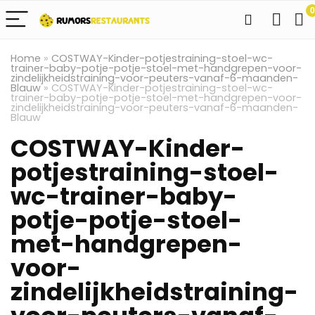
0
Home
»
COSTWAY-Kinder-potjestraining-stoel-wc-
trainer-baby-potje-potje-stoel-met-handgrepen-voor-
zindelijkheidstraining-voor-peuters-vanaf-6-maanden-
Blauw
»
COSTWAY-Kinder-potjestraining-stoel-wc-
trainer-baby-potje-potje-stoel-met-handgrepen-voor-
zindelijkheidstraining-voor-peuters-vanaf-6-maanden-
Blauw
COSTWAY-Kinder-
potjestraining-stoel-
wc-trainer-baby-
potje-potje-stoel-
met-handgrepen-
voor-
zindelijkheidstraining-