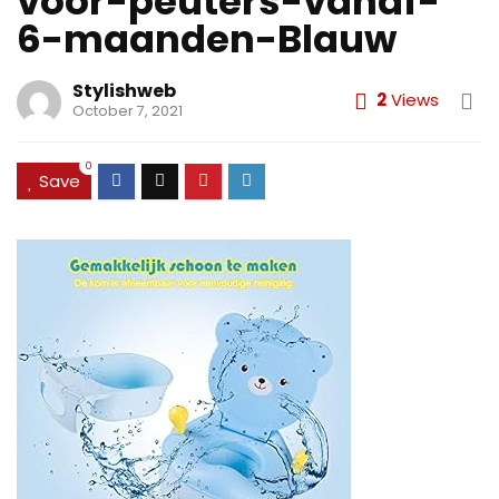
voor-peuters-vanaf-
6-maanden-Blauw
Stylishweb
2
Views
October 7, 2021
0
Save