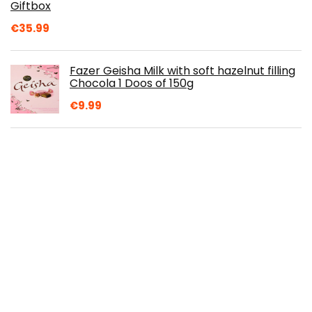
Giftbox
€
35.99
Fazer Geisha Milk with soft hazelnut filling
Chocola 1 Doos of 150g
€
9.99
Huishoudelijke popcornmachine, kleine
elektrische popcornmachine, eenvoudig
en snel, maak popcorn samen met olie,
suiker…
€
95.99
Smartfood Popcorn White Cheddar 12 x
155 gram
€
45.00