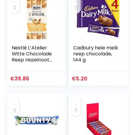
Nestlé L’Atelier
Cadbury hele melk
Witte Chocolade
reep chocolade,
Reep Hazelnoot
144 g
Amandel –
voordeelverpakkin
g – doos met 10
€
39.86
€
5.20
chocoladerepen