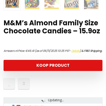
M&M’s Almond Family Size
Chocolate Candies – 15.9oz
Amazon.nl Price:
€
46.41
(as of 06/11/2025 10:25 PST-
Details
)
&
FREE Shipping
.
KOOP PRODUCT
Updating...