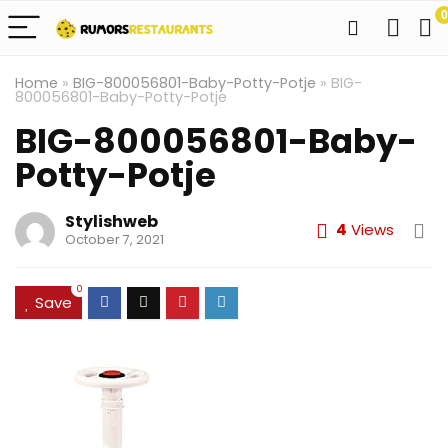
0
Home
»
BIG-800056801-Baby-Potty-Potje
»
BIG-
800056801-Baby-Potty-Potje
BIG-800056801-Baby-
Potty-Potje
Stylishweb
4
Views
October 7, 2021
0
Save