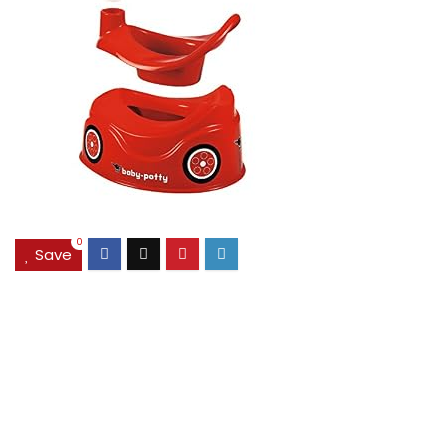
0
Save