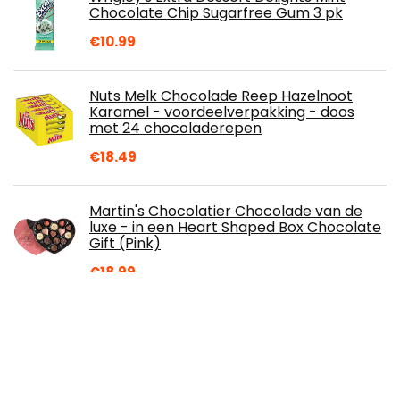
Chocolate Chip Sugarfree Gum 3 pk
€
10.99
Nuts Melk Chocolade Reep Hazelnoot
Karamel - voordeelverpakking - doos
met 24 chocoladerepen
€
18.49
Martin's Chocolatier Chocolade van de
luxe - in een Heart Shaped Box Chocolate
Gift (Pink)
€
18.99
Artiach, Dinosauruskoekjes, 185 g
€
12.37