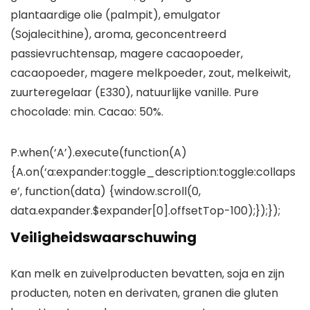
plantaardige olie (palmpit), emulgator
(Sojalecithine), aroma, geconcentreerd
passievruchtensap, magere cacaopoeder,
cacaopoeder, magere melkpoeder, zout, melkeiwit,
zuurteregelaar (E330), natuurlijke vanille. Pure
chocolade: min. Cacao: 50%.
P.when(‘A’).execute(function(A)
{A.on(‘a:expander:toggle_description:toggle:collaps
e’, function(data) {window.scroll(0,
data.expander.$expander[0].offsetTop-100);});});
Veiligheidswaarschuwing
Kan melk en zuivelproducten bevatten, soja en zijn
producten, noten en derivaten, granen die gluten