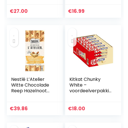
gram – 3
Verschillende
€
27.00
€
16.99
Chocoladerepen –
Fairtrade
Chocolade
Nestlé L’Atelier
Kitkat Chunky
Witte Chocolade
White –
Reep Hazelnoot
voordeelverpakkin
Amandel –
g – doos met 24
voordeelverpakkin
repen
g – doos met 10
€
39.86
€
18.00
chocoladerepen