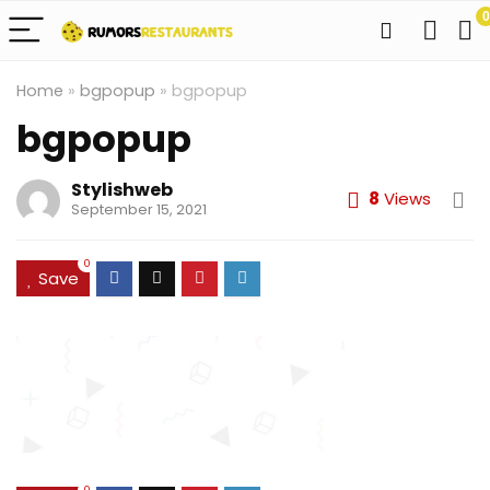
0
Home
»
bgpopup
»
bgpopup
bgpopup
Stylishweb
8
Views
September 15, 2021
0
Save
0