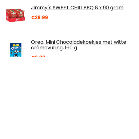
Jimmy´s SWEET CHILI BBQ 8 x 90 gram
€
29.99
Oreo, Mini Chocoladekoekjes met witte
crèmevulling, 160 g
€
6.83
Gedroogde pruimen (500g), ontpitte
pruimen, natuurlijke pruimen zonder
toevoegingen, gedroogd fruit snacks
€
9.99
Jules Destrooper - Jule's Tin Assorted
Cookies
€
19.01