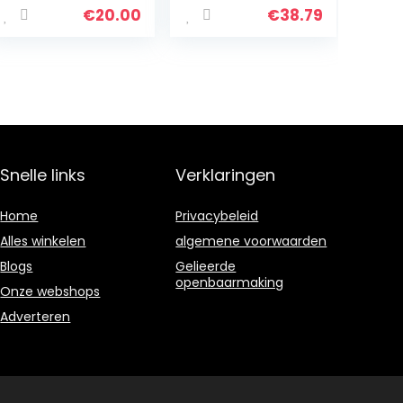
heteluchtpopcor
€
20.00
€
38.79
n machine voor
kinderen, zwart
(met Britse
adapter)
Snelle links
Verklaringen
Home
Privacybeleid
Alles winkelen
algemene voorwaarden
Blogs
Gelieerde
openbaarmaking
Onze webshops
Adverteren