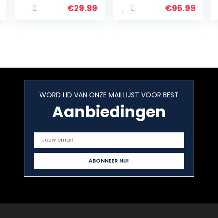
e, eenvoudig en
€
29.99
€
95.99
snel, maak
popcorn samen
met olie, suiker…
WORD LID VAN ONZE MAILLIJST VOOR BEST
Aanbiedingen