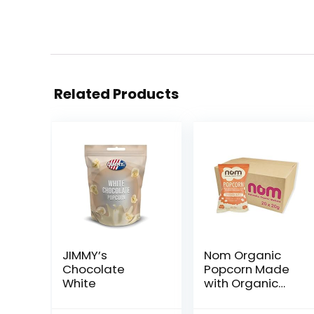
Related Products
JIMMY’s
Nom Organic
Chocolate
Popcorn Made
White
with Organic
Coconut Oil, 20g,
Multipack