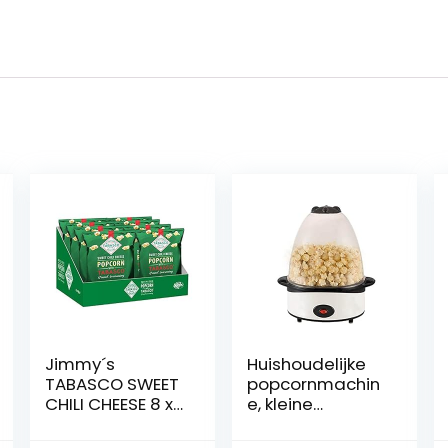
Jimmy´s
Huishoudelijke
TABASCO SWEET
popcornmachin
CHILI CHEESE 8 x
e, kleine
90 gram
elektrische
popcornmachin