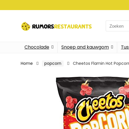
Search
for:
Chocolade
Snoep and kauwgom
Tus
Home
popcorn
Cheetos Flamin Hot Popcorn