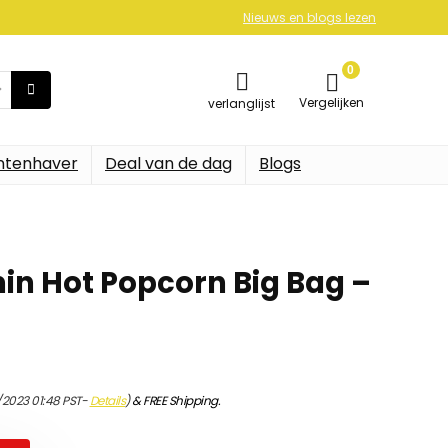
Nieuws en blogs lezen
0
Vergelijken
verlanglijst
ntenhaver
Deal van de dag
Blogs
in Hot Popcorn Big Bag –
/2023 01:48 PST-
Details
)
&
FREE Shipping
.