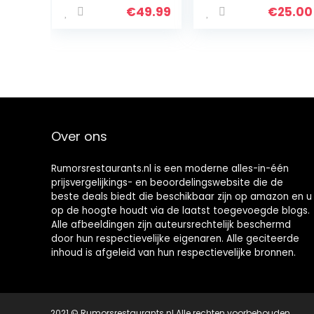
Popcorn, Pack of
€
49.99
€
25.00
20 (Cinnamon
Maple)
Over ons
Rumorsrestaurants.nl is een moderne alles-in-één
prijsvergelijkings- en beoordelingswebsite die de
beste deals biedt die beschikbaar zijn op amazon en u
op de hoogte houdt via de laatst toegevoegde blogs.
Alle afbeeldingen zijn auteursrechtelijk beschermd
door hun respectievelijke eigenaren. Alle geciteerde
inhoud is afgeleid van hun respectievelijke bronnen.
2021 © Rumorsrestaurants.nl Alle rechten voorbehouden