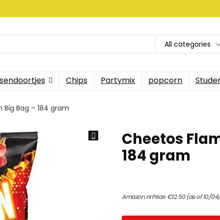
All categories
sendoortjes
Chips
Partymix
popcorn
Stude
 Big Bag – 184 gram
Cheetos Flam
184 gram
Amazon.nl Price:
€
12.50
(as of 10/04