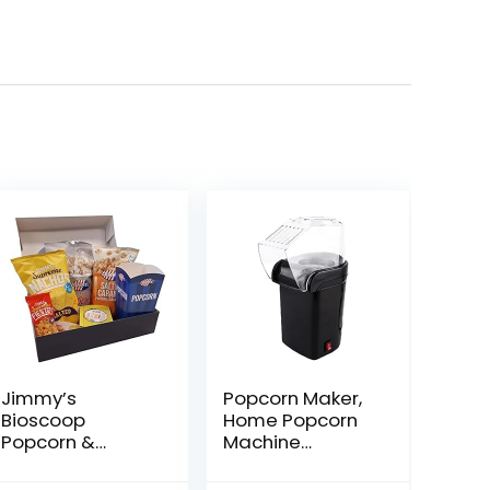
Jimmy’s
Popcorn Maker,
Bioscoop
Home Popcorn
Popcorn &
Machine
Nachos Party
Gezonde
Box – 727 Gram
olievrije