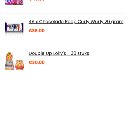
48 x Chocolade Reep Curly Wurly 26 gram
€
36.00
Double Up Lolly's - 30 stuks
€
30.00
Din Don Fruitgum Tik Tok Challenge, zak,
334 g
€
23.73