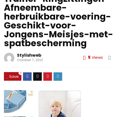
Afneembare-
herbruikbare-voering-
Geschikt-voor-
Jongens-Meisjes-met-
spatbescherming
Stylishweb
5
Views
October 7, 2021
0
Save