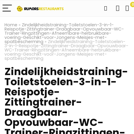
0
Home
»
Zindelijkheidstraining-Toiletstoelen-3-in-1-
Reispotje-Zittingtrainer-Draagbaar-Opvouwbaar-WC-
Trainer-Ringzittingen-Afneembare-herbruikbare-
voering-Geschikt-voor-Jongens-Meisjes-met-
spatbescherming
»
Zindelijkheidstraining-Toiletstoelen-
3-in-1-Reispotje-Zittingtrainer-Draagbaar-Opvouwbaar-
WC-Trainer-Ringzittingen-Afneembare-herbruikbare-
voering-Geschikt-voor-Jongens-Meisjes-met-
spatbescherming
Zindelijkheidstraining-
Toiletstoelen-3-in-1-
Reispotje-
Zittingtrainer-
Draagbaar-
Opvouwbaar-WC-
Trainer-Ringzittingen-