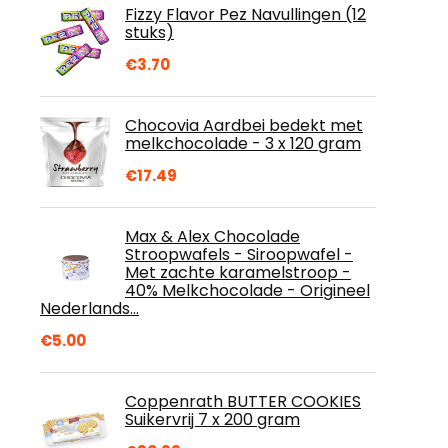
Fizzy Flavor Pez Navullingen (12
stuks)
€
3.70
Chocovia Aardbei bedekt met
melkchocolade - 3 x 120 gram
€
17.49
Max & Alex Chocolade
Stroopwafels - Siroopwafel -
Met zachte karamelstroop -
40% Melkchocolade - Origineel
Nederlands…
€
5.00
Coppenrath BUTTER COOKIES
Suikervrij 7 x 200 gram