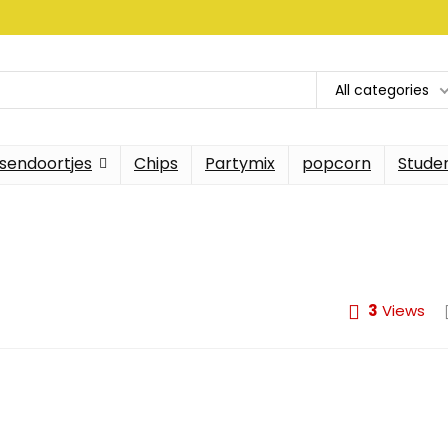
All categories
sendoortjes
Chips
Partymix
popcorn
Stude
3
Views