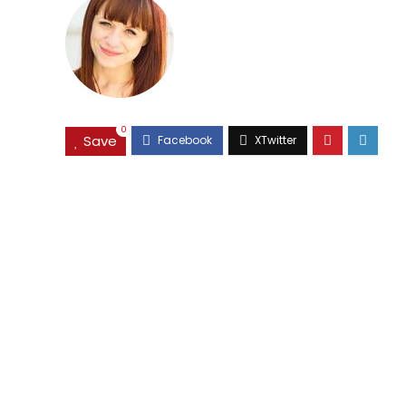
0
Save