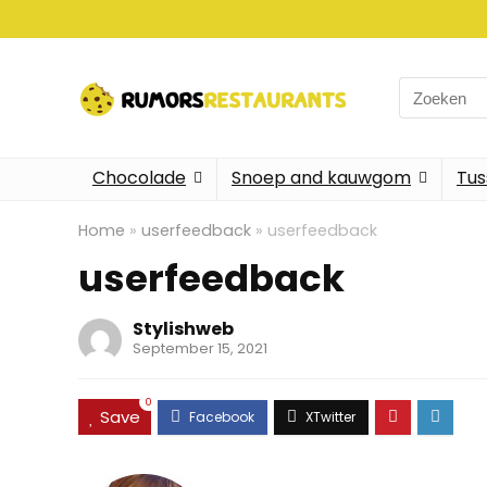
Search
for:
Chocolade
Snoep and kauwgom
Tus
Home
»
userfeedback
»
userfeedback
userfeedback
Stylishweb
September 15, 2021
0
Save