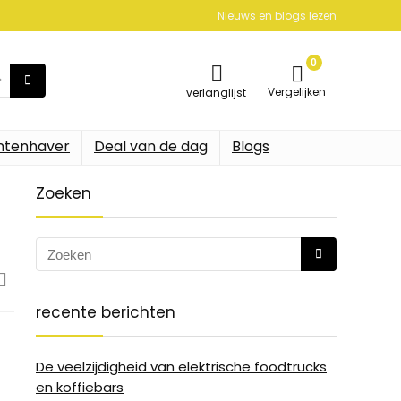
Nieuws en blogs lezen
0
Vergelijken
verlanglijst
ntenhaver
Deal van de dag
Blogs
Zoeken
recente berichten
De veelzijdigheid van elektrische foodtrucks
en koffiebars