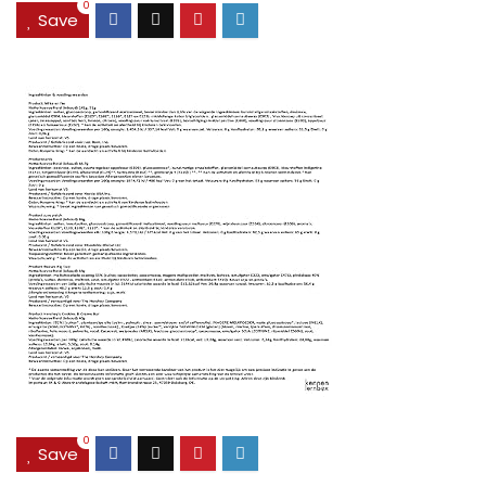
0
Save
0
Save