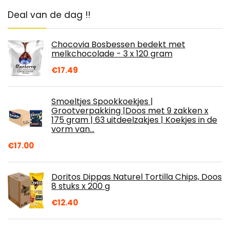
Deal van de dag !!
Chocovia Bosbessen bedekt met
melkchocolade - 3 x 120 gram
€
17.49
Smoeltjes Spookkoekjes |
Grootverpakking |Doos met 9 zakken x
175 gram | 63 uitdeelzakjes | Koekjes in de
vorm van…
€
17.00
Doritos Dippas Naturel Tortilla Chips, Doos
8 stuks x 200 g
€
12.40