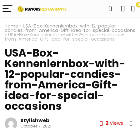
0
Home
»
USA-Box-Kennenlernbox-with-12-popular-
candies-from-America-Gift-idea-for-special-occasions
»
USA-Box-Kennenlernbox-with-12-popular-candies-
from-America-Gift-idea-for-special-occasions
USA-Box-
Kennenlernbox-with-
12-popular-candies-
from-America-Gift-
idea-for-special-
occasions
Stylishweb
2
Views
October 7, 2021