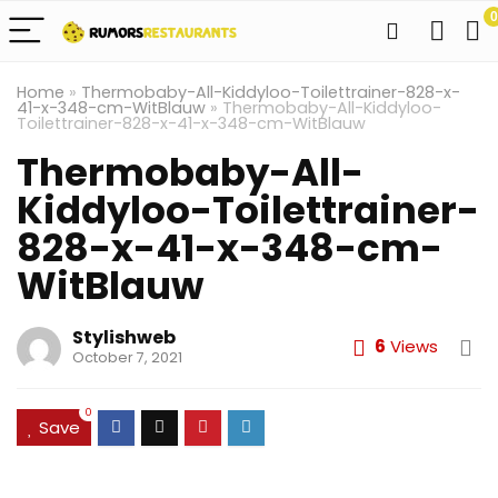
0
Home
»
Thermobaby-All-Kiddyloo-Toilettrainer-828-x-
41-x-348-cm-WitBlauw
»
Thermobaby-All-Kiddyloo-
Toilettrainer-828-x-41-x-348-cm-WitBlauw
Thermobaby-All-
Kiddyloo-Toilettrainer-
828-x-41-x-348-cm-
WitBlauw
Stylishweb
6
Views
October 7, 2021
0
Save