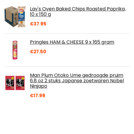
Lay's Oven Baked Chips Roasted Paprika,
10 x 150 g
€
37.95
Pringles HAM & CHEESE 9 x 165 gram
€
27.50
Man Plum Otoko Ume gedroogde pruim
6.8 oz 2 stuks Japanse zoetwaren Nobel
Ninjapo
€
17.99
Biojoy BIO-Pruimen, gedroogd, ontpit,
ongezoet en vrij van zwavel (1 kg)
€
16.99