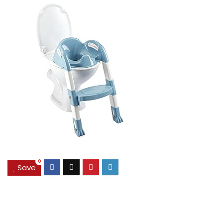
0
Save