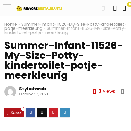
0
Home
»
Summer-Infant-11526-My-Size-Potty-kindertoilet-
potje-meerkleurig
»
Summer-Infant-11526-My-Size-Potty-
kindertoilet-potje-meerkleurig
Summer-Infant-11526-
My-Size-Potty-
kindertoilet-potje-
meerkleurig
Stylishweb
3
Views
October 7, 2021
0
Save