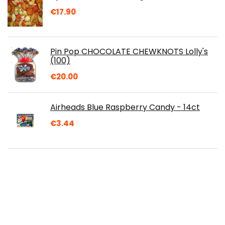
€
17.90
Pin Pop CHOCOLATE CHEWKNOTS Lolly's
(100)
€
20.00
Airheads Blue Raspberry Candy - 14ct
€
3.44
Fuzzy Brush Mini Chewable Toothbrush
Fresh Breath 5 packs of 10
€
20.99
Gunz snoep en snoep kauwgom ballen,