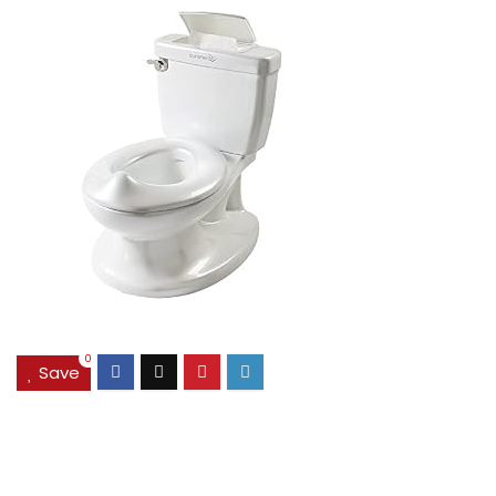
0
Save