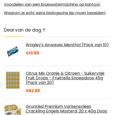
Voordelen van een bruiswatermachine op kantoor
Waarom je echt eens biologische kip moet bereiden!
Deal van de dag !!
Wrigley's Airwaves Menthol (Pack van 10)
€
10.88
Citrus Mix Oranje & Citroen - Suikervrije
Fruit Drops - Fruittella Snoepdoos 45g
(Pack van 20)
€
52.88
Gruntled Premium Varkensvlees
Crackling Engels Mosterd, 20 x 40g Doos