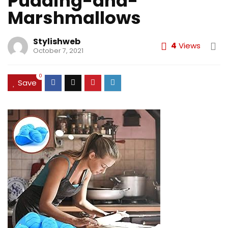
Pudding-and-
Marshmallows
Stylishweb
4
Views
October 7, 2021
0
Save