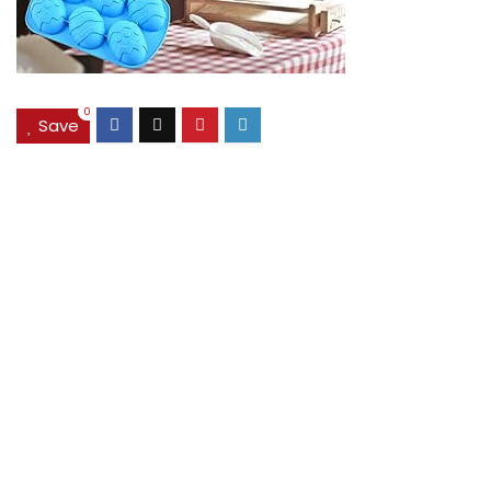
0
Save