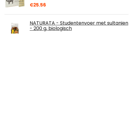
€
25.56
NATURATA - Studentenvoer met sultanien
- 200 g, biologisch
€
9.98
Powerbeärs Vegan Citrus Fruits | High
Fibre with Aloe Vera | Orange, Passion
Fruit and Lemon (16x50g)
€
21.99
Over ons
Rumorsrestaurants.nl is een moderne alles-in-één