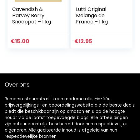
Cavendish &
Lutti Original
Harvey Berry
Melange de
Snoeppot – 1 kg
France – 1 kg
€
15.00
€
12.95
Over ons
Rumorsrestaurants.nl is een moderne alles-in-één
prijsvergelijkings- en beoordelingswebsite die de beste deals
biedt die beschikbaar zijn op amazon en u op de hoogte
houdt via de laatst toegevoegde blogs. Alle afbeeldingen
zijn auteursrechtelijk beschermd door hun respectievelijke
eigenaren. Alle geciteerde inhoud is afgeleid van hun
respectievelijke bronnen.