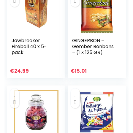
Jawbreaker
GINGERBON –
Fireball 40 x 5-
Gember Bonbons
pack
– (1 X 125 GR)
€
24.99
€
15.01