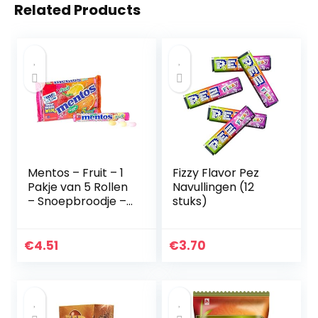
Related Products
Mentos – Fruit – 1
Fizzy Flavor Pez
Pakje van 5 Rollen
Navullingen (12
– Snoepbroodje –
stuks)
Fruitmix (Aardbei,
Appel, Sinaasappel
en Citroen) –
€
4.51
€
3.70
Verpakt op…