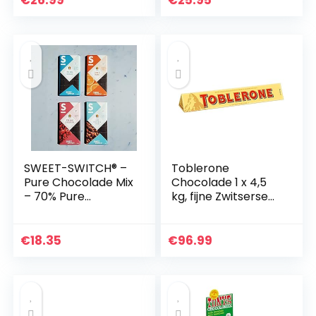
€
26.99
€
25.95
Glutenvrij – 65%
Cacao…
SWEET-SWITCH® –
Toblerone
Pure Chocolade Mix
Chocolade 1 x 4,5
– 70% Pure
kg, fijne Zwitserse
Chocolade –
melkchocolade
Appelsien –
met honing en
Amandelen &
amandelnougat
€
18.35
€
96.99
Zeezout –
Framboos –
Suikervrij –
Glutenvrij – Vegan
– Chocolade