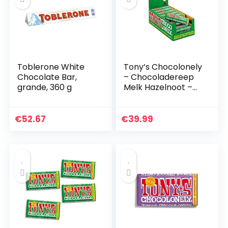
cadeau – KETO – 4
x 100g
Toblerone White
Tony’s Chocolonely
Chocolate Bar,
– Chocoladereep
grande, 360 g
Melk Hazelnoot –
35 x 47 gram –
Fairtrade
Chocolade
€
52.67
€
39.99