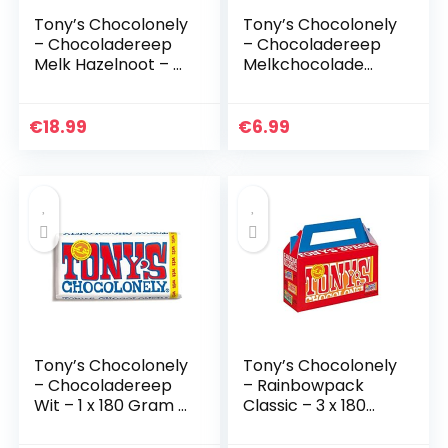
Tony’s Chocolonely
Tony’s Chocolonely
– Chocoladereep
– Chocoladereep
Melk Hazelnoot – 4
Melkchocolade
x 180 Gram –
Kaneelbiscuit – 1 x
Melkchocolade
180 Gram –
Reep – Belgische
Belgische Fairtrade
€
18.99
€
6.99
Fairtrade
Chocolade
Chocolade
Tony’s Chocolonely
Tony’s Chocolonely
– Chocoladereep
– Rainbowpack
Wit – 1 x 180 Gram –
Classic – 3 x 180
Belgische Fairtrade
gram – 3
Chocolade
Verschillende