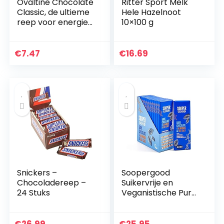
Ovaltine Chocolate
Ritter Sport Melk
Classic, de ultieme
Hele Hazelnoot
reep voor energie
10×100 g
en plezier, 1
verpakking ( 4x20g
)
€
7.47
€
16.69
Snickers –
Soopergood
Chocoladereep –
Suikervrije en
24 Stuks
Veganistische Pure
Chocoladerepen –
Keto-Vriendelijk –
Koolhydraatarm –