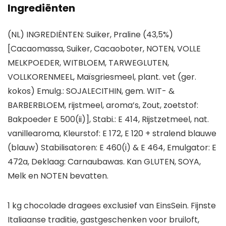
Ingrediënten
(NL) INGREDIËNTEN: Suiker, Praline (43,5%)
[Cacaomassa, Suiker, Cacaoboter, NOTEN, VOLLE
MELKPOEDER, WITBLOEM, TARWEGLUTEN,
VOLLKORENMEEL, Maïsgriesmeel, plant. vet (ger.
kokos) Emulg.: SOJALECITHIN, gem. WIT- &
BARBERBLOEM, rijstmeel, aroma’s, Zout, zoetstof:
Bakpoeder E 500(ii)], Stabi.: E 414, Rijstzetmeel, nat.
vanillearoma, Kleurstof: E 172, E 120 + stralend blauwe
(blauw) Stabilisatoren: E 460(i) & E 464, Emulgator: E
472a, Deklaag: Carnaubawas. Kan GLUTEN, SOYA,
Melk en NOTEN bevatten.
1 kg chocolade dragees exclusief van EinsSein. Fijnste
Italiaanse traditie, gastgeschenken voor bruiloft,