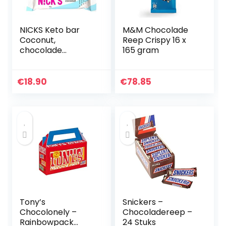
NICKS Keto bar
M&M Chocolade
Coconut,
Reep Crispy 16 x
chocolade
165 gram
kokosrepen
zonder
toegevoegde
€
18.90
€
78.85
suiker, glutenvrij
(15x40g)
Tony’s
Snickers –
Chocolonely –
Chocoladereep –
Rainbowpack
24 Stuks