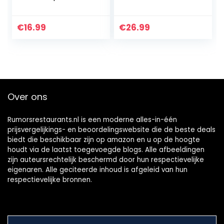
Classic – 3 x 180
gram – 3
Verschillende
€
16.99
€
26.99
Chocoladerepen –
Fairtrade
Chocolade
Over ons
Rumorsrestaurants.nl is een moderne alles-in-één
prijsvergelijkings- en beoordelingswebsite die de beste deals
biedt die beschikbaar zijn op amazon en u op de hoogte
houdt via de laatst toegevoegde blogs. Alle afbeeldingen
zijn auteursrechtelijk beschermd door hun respectievelijke
eigenaren. Alle geciteerde inhoud is afgeleid van hun
respectievelijke bronnen.