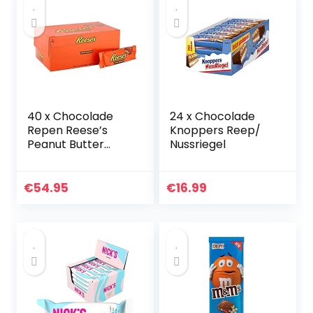
40 x Chocolade
24 x Chocolade
Repen Reese’s
Knoppers Reep/
Peanut Butter
Nussriegel
Cups 51gr
€
54.95
€
16.99