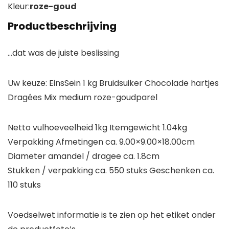
Kleur:
roze-goud
Productbeschrijving
…dat was de juiste beslissing
Uw keuze:
EinsSein 1 kg Bruidsuiker Chocolade hartjes
Dragées Mix medium roze-goudparel
Netto vulhoeveelheid
1kg
Itemgewicht
1.04kg
Verpakking Afmetingen ca.
9.00×9.00×18.00cm
Diameter amandel / dragee ca
. 1.8cm
Stukken / verpakking
ca. 550 stuks
Geschenken ca.
110 stuks
Voedselwet informatie is te zien op het etiket onder