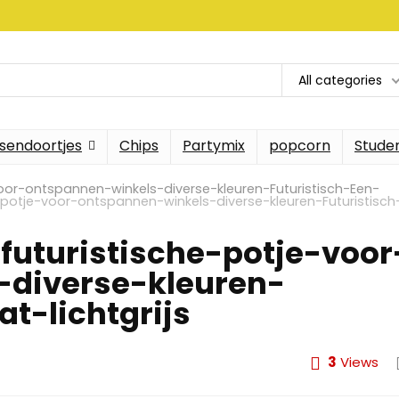
All categories
sendoortjes
Chips
Partymix
popcorn
Stude
or-ontspannen-winkels-diverse-kleuren-Futuristisch-Een-
otje-voor-ontspannen-winkels-diverse-kleuren-Futuristisch
uturistische-potje-voor
-diverse-kleuren-
t-lichtgrijs
3
Views