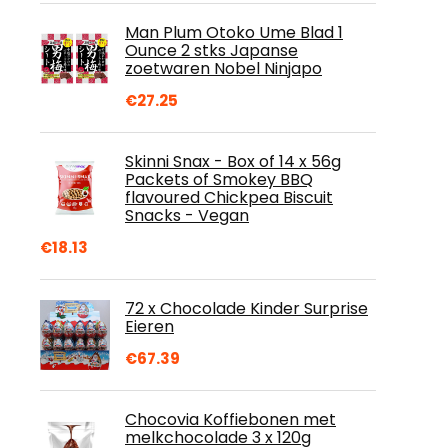
Man Plum Otoko Ume Blad 1
Ounce 2 stks Japanse
zoetwaren Nobel Ninjapo
€
27.25
Skinni Snax - Box of 14 x 56g
Packets of Smokey BBQ
flavoured Chickpea Biscuit
Snacks - Vegan
€
18.13
72 x Chocolade Kinder Surprise
Eieren
€
67.39
Chocovia Koffiebonen met
melkchocolade 3 x 120g