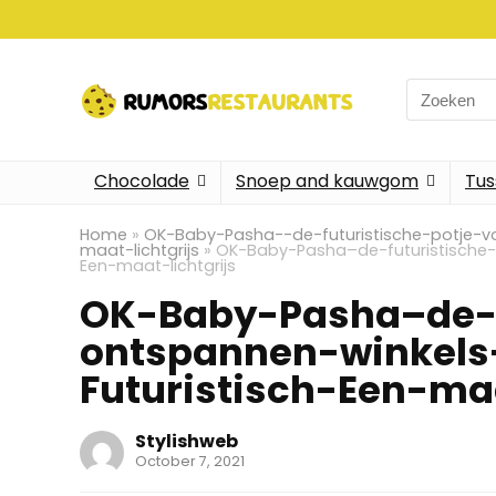
Search
for:
Chocolade
Snoep and kauwgom
Tus
Home
»
OK-Baby-Pasha--de-futuristische-potje-vo
maat-lichtgrijs
»
OK-Baby-Pasha–de-futuristische-p
Een-maat-lichtgrijs
OK-Baby-Pasha–de-f
ontspannen-winkels
Futuristisch-Een-maa
Stylishweb
October 7, 2021