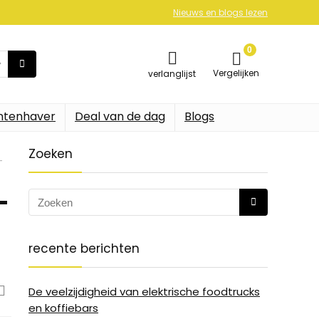
Nieuws en blogs lezen
0
Vergelijken
verlanglijst
ntenhaver
Deal van de dag
Blogs
Zoeken
-
-
recente berichten
De veelzijdigheid van elektrische foodtrucks
en koffiebars