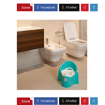
0
Save
0
Save