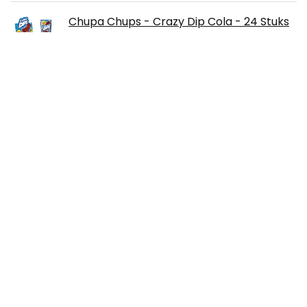
Chupa Chups - Crazy Dip Cola - 24 Stuks
€
16.50
Lay's Oven Baked Chips Naturel, 10 x 150 g
€
18.30
Over ons
Rumorsrestaurants.nl is een moderne alles-in-één
prijsvergelijkings- en beoordelingswebsite die de beste deals
biedt die beschikbaar zijn op amazon en u op de hoogte
houdt via de laatst toegevoegde blogs. Alle afbeeldingen