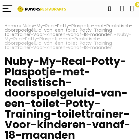
0
Home
»
Nuby-My-Real-Potty-Plaspotje-met-Realistisch-
doorspoelgeluid-van-een-toilet-Potty-Training-
toilettrainer-Voor-kinderen-vanaf-18-maanden
»
Nuby-
My-Real-Potty-Plaspotje-met-Realistisch-
doorspoelgeluid-van-een-toilet-Potty-Training-
toilettrainer-Voor-kinderen-vanaf-18-maanden
Nuby-My-Real-Potty-
Plaspotje-met-
Realistisch-
doorspoelgeluid-van-
een-toilet-Potty-
Training-toilettrainer-
Voor-kinderen-vanaf-
18-maanden