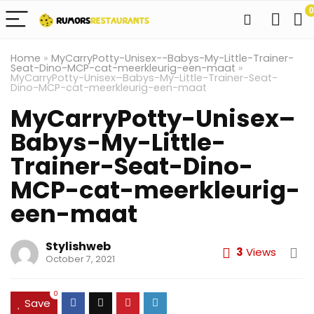
0
Home
»
MyCarryPotty-Unisex--Babys-My-Little-Trainer-
Seat-Dino-MCP-cat-meerkleurig-een-maat
»
MyCarryPotty-Unisex–Babys-My-Little-Trainer-Seat-
Dino-MCP-cat-meerkleurig-een-maat
MyCarryPotty-Unisex–
Babys-My-Little-
Trainer-Seat-Dino-
MCP-cat-meerkleurig-
een-maat
Stylishweb
3
Views
October 7, 2021
0
Save