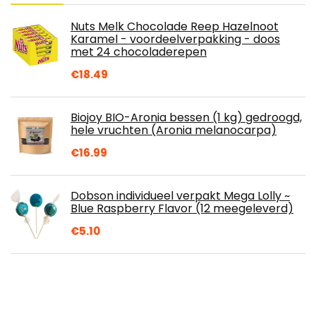
Nuts Melk Chocolade Reep Hazelnoot
Karamel - voordeelverpakking - doos
met 24 chocoladerepen
€
18.49
Biojoy BIO-Aronia bessen (1 kg) gedroogd,
hele vruchten (Aronia melanocarpa)
€
16.99
Dobson individueel verpakt Mega Lolly ~
Blue Raspberry Flavor (12 meegeleverd)
€
5.10
Biojoy BIO Blauwe bosbessen, gedroogd,
gezoet met bio-appelsiroop (0,5 kg)
€
23.99