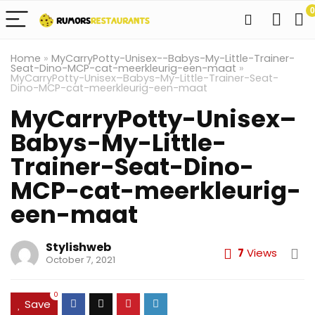
0
Home
»
MyCarryPotty-Unisex--Babys-My-Little-Trainer-
Seat-Dino-MCP-cat-meerkleurig-een-maat
»
MyCarryPotty-Unisex–Babys-My-Little-Trainer-Seat-
Dino-MCP-cat-meerkleurig-een-maat
MyCarryPotty-Unisex–
Babys-My-Little-
Trainer-Seat-Dino-
MCP-cat-meerkleurig-
een-maat
Stylishweb
7
Views
October 7, 2021
0
Save