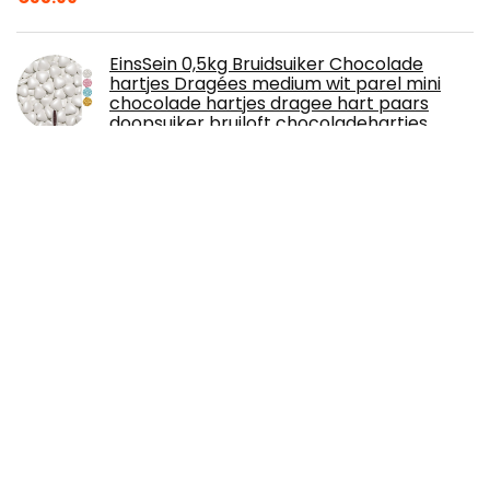
EinsSein 0,5kg Bruidsuiker Chocolade
hartjes Dragées medium wit parel mini
chocolade hartjes dragee hart paars
doopsuiker bruiloft chocoladehartjes
suiker gekleurd suikerlaagje geboorte communie
candy
€
11.99
Lolly, passievrucht - COLOMBINA Bon Bon
Bum Maracuja, 408g
€
19.77
8 Pralines in de vorm van CupCakes -
Verjaardag | Speciale en luxueuse pralines
| Chocolade | Cadeau | Geschenkidee |
Vrouw | Man | Vader | Moeder | Oma | Opa
€
24.99