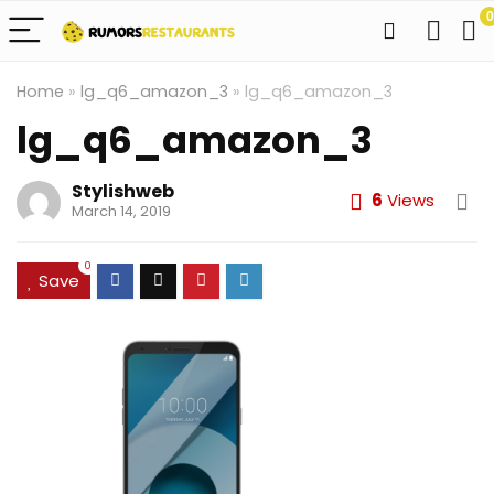
0
Home
»
lg_q6_amazon_3
»
lg_q6_amazon_3
lg_q6_amazon_3
Stylishweb
6
Views
March 14, 2019
0
Save