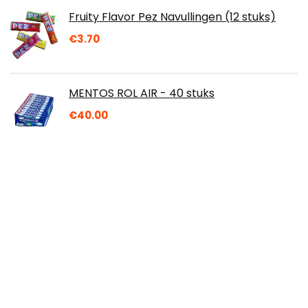
Fruity Flavor Pez Navullingen (12 stuks)
€
3.70
MENTOS ROL AIR - 40 stuks
€
40.00
Biojoy BIO-Popcorn maïs (2 kg), ongezoet
en ongezouten, voor een
popcornmachine
€
18.99
Lutti Mint - 3 kg
€
34.89