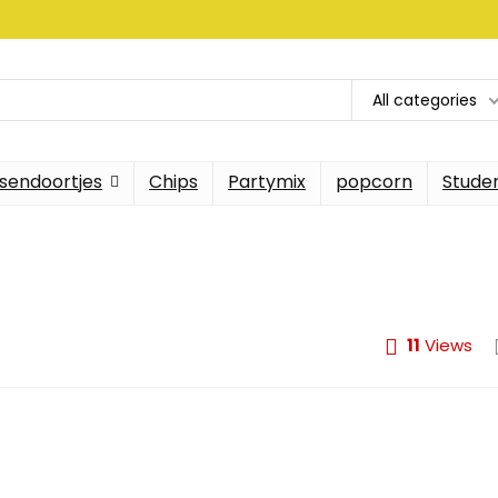
All categories
sendoortjes
Chips
Partymix
popcorn
Stude
11
Views