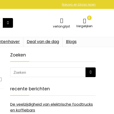
Nieuws en blogs lezen
0
Vergelijken
verlanglijst
ntenhaver
Deal van de dag
Blogs
Zoeken
recente berichten
De veelzijdigheid van elektrische foodtrucks
en koffiebars