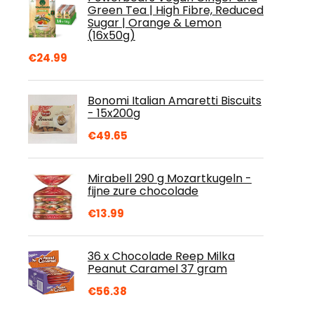
Green Tea | High Fibre, Reduced
Sugar | Orange & Lemon
(16x50g)
€
24.99
Bonomi Italian Amaretti Biscuits
- 15x200g
€
49.65
Mirabell 290 g Mozartkugeln -
fijne zure chocolade
€
13.99
36 x Chocolade Reep Milka
Peanut Caramel 37 gram
€
56.38