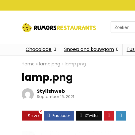
Search
for:
Chocolade
Snoep and kauwgom
Tus
Home
»
lamp.png
»
lamp.png
lamp.png
Stylishweb
September 15, 2021
0
Save