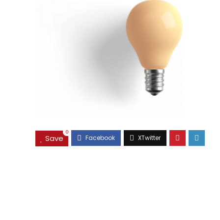
0
Save