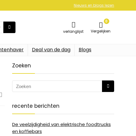
Nieuws en blogs lezen
0
Vergelijken
verlanglijst
ntenhaver
Deal van de dag
Blogs
Zoeken
recente berichten
De veelzijdigheid van elektrische foodtrucks
en koffiebars