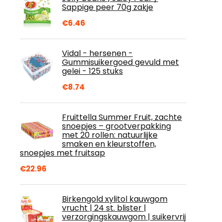
Sappige peer 70g zakje
€
6.46
Vidal - hersenen -
Gummisuikergoed gevuld met
gelei - 125 stuks
€
8.74
Fruittella Summer Fruit, zachte
snoepjes – grootverpakking
met 20 rollen: natuurlijke
smaken en kleurstoffen,
snoepjes met fruitsap
€
22.96
Birkengold xylitol kauwgom
vrucht | 24 st. blister |
verzorgingskauwgom | suikervrij