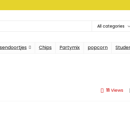
All categories
sendoortjes
Chips
Partymix
popcorn
Stude
11
Views