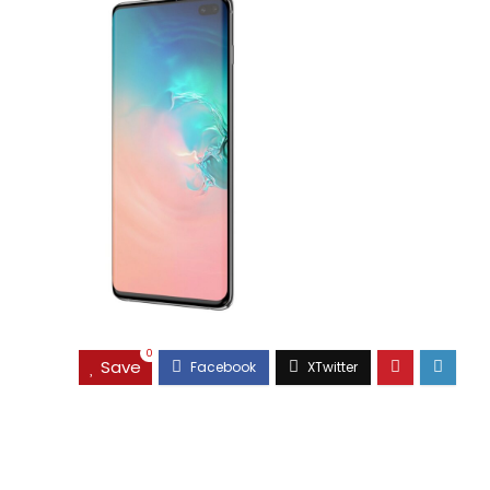
0
Save