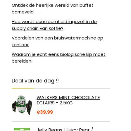
Ontdek de heerlijke wereld van buffet
barneveld
Hoe wordt duurzaamheid ingezet in de
supply chain van koffie?
Voordelen van een bruiswatermachine op
kantoor
Waarom je echt eens biologische kip moet
bereiden!
Deal van de dag !!
WALKERS MINT CHOCOLATE
ECLAIRS - 2.5KG
€
39.99
Jelly Beans | Juicy Pear /