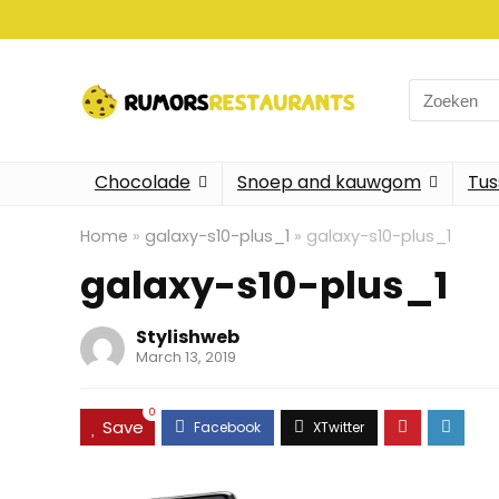
Search
for:
Chocolade
Snoep and kauwgom
Tus
Home
»
galaxy-s10-plus_1
»
galaxy-s10-plus_1
galaxy-s10-plus_1
Stylishweb
March 13, 2019
0
Save