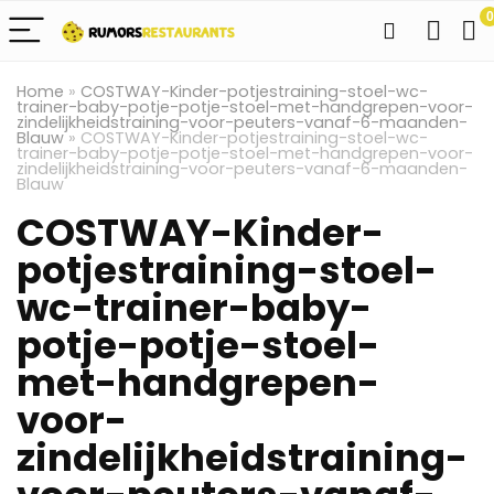
0
Home
»
COSTWAY-Kinder-potjestraining-stoel-wc-
trainer-baby-potje-potje-stoel-met-handgrepen-voor-
zindelijkheidstraining-voor-peuters-vanaf-6-maanden-
Blauw
»
COSTWAY-Kinder-potjestraining-stoel-wc-
trainer-baby-potje-potje-stoel-met-handgrepen-voor-
zindelijkheidstraining-voor-peuters-vanaf-6-maanden-
Blauw
COSTWAY-Kinder-
potjestraining-stoel-
wc-trainer-baby-
potje-potje-stoel-
met-handgrepen-
voor-
zindelijkheidstraining-