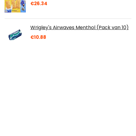
€
26.34
Wrigley's Airwaves Menthol (Pack van 10)
€
10.88
Hellema Country Cookies Kokos
Chocolade - Gebakken met de beste
cacao - Knapperige kruimels - Met
stukjes chocolade…
€
2.10
Over ons