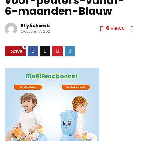
voor-peuters-vanaf-
6-maanden-Blauw
Stylishweb
6
Views
October 7, 2021
0
Save