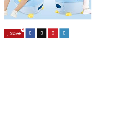
0
Save