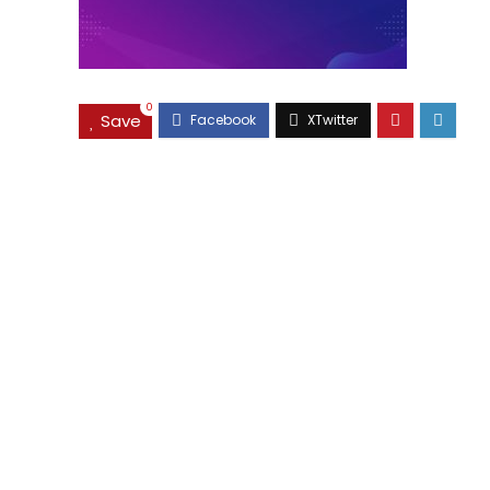
0
Save