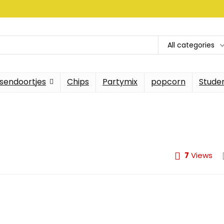
All categories
sendoortjes
Chips
Partymix
popcorn
Stude
7
Views