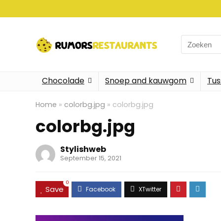
Search
for:
Chocolade
Snoep and kauwgom
Tus
Home
»
colorbg.jpg
»
colorbg.jpg
colorbg.jpg
Stylishweb
September 15, 2021
0
Save