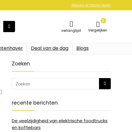
Nieuws en blogs lezen
0
Vergelijken
verlanglijst
ntenhaver
Deal van de dag
Blogs
Zoeken
recente berichten
De veelzijdigheid van elektrische foodtrucks
en koffiebars