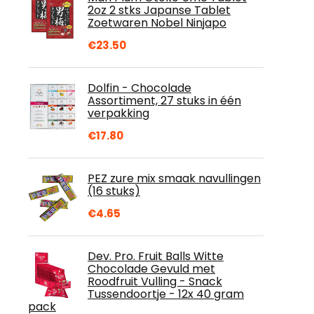
2oz 2 stks Japanse Tablet
Zoetwaren Nobel Ninjapo
€
23.50
Dolfin - Chocolade
Assortiment, 27 stuks in één
verpakking
€
17.80
PEZ zure mix smaak navullingen
(16 stuks)
€
4.65
Dev. Pro. Fruit Balls Witte
Chocolade Gevuld met
Roodfruit Vulling - Snack
Tussendoortje - 12x 40 gram
pack