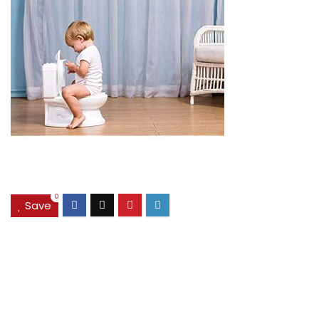
0
Save