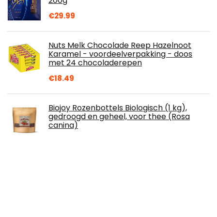
200g
€
29.99
Nuts Melk Chocolade Reep Hazelnoot
Karamel - voordeelverpakking - doos
met 24 chocoladerepen
€
18.49
Biojoy Rozenbottels Biologisch (1 kg),
gedroogd en geheel, voor thee (Rosa
canina)
€
16.99
Mini zoete Alba truffels assorti doos 140 g.
€
34.90