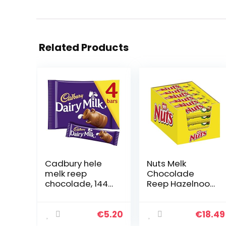
Related Products
Cadbury hele
Nuts Melk
melk reep
Chocolade
chocolade, 144
Reep Hazelnoot
g
Karamel –
voordeelverpakk
ing – doos met
€
5.20
€
18.49
24