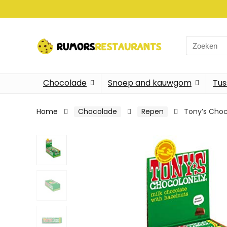
Search
for:
Chocolade
Snoep and kauwgom
Tus
Home
Chocolade
Repen
Tony’s Choc