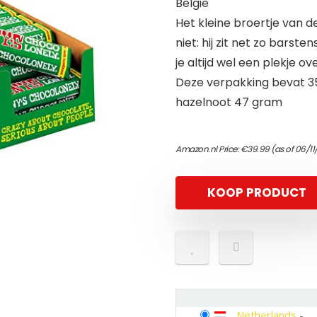
België
Het kleine broertje van d
niet: hij zit net zo barst
je altijd wel een plekje ov
Deze verpakking bevat 3
hazelnoot 47 gram
Amazon.nl Price:
€
39.99
(as of 06/1
KOOP PRODUCT
Netherlands
-