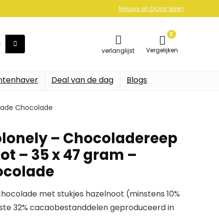
Nieuws en blogs lezen
0
Vergelijken
verlanglijst
ntenhaver
Deal van de dag
Blogs
trade Chocolade
lonely – Chocoladereep
ot – 35 x 47 gram –
ocolade
chocolade met stukjes hazelnoot (minstens 10%
ste 32% cacaobestanddelen geproduceerd in