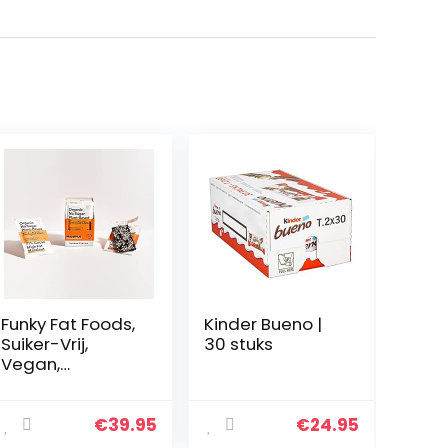
Funky Fat Foods,
Kinder Bueno |
Suiker-Vrij,
30 stuks
Vegan,
Biologisch Pure
Chocolade met
Hazelnoot 10
€
39.95
€
24.95
repen 50g