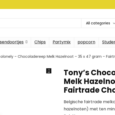
All categories
sendoortjes
Chips
Partymix
popcorn
Stude
olonely – Chocoladereep Melk Hazelnoot – 35 x 47 gram – Fair
Tony’s Choco
Melk Hazelno
Fairtrade Ch
Belgische fairtrade melk
hazelnoten) met ten min