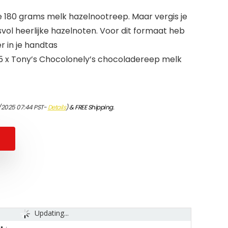
e 180 grams melk hazelnootreep. Maar vergis je
ensvol heerlijke hazelnoten. Voor dit formaat heb
er in je handtas
5 x Tony’s Chocolonely’s chocoladereep melk
1/2025 07:44 PST-
Details
)
&
FREE Shipping
.
Updating...