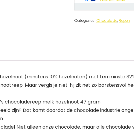
Categories:
Chocolade
,
Repen
s hazelnoot (minstens 10% hazelnoten) met ten minste 3
otreep. Maar vergis je niet: hij zit net zo barstensvol hee
y’s chocoladereep melk hazelnoot 47 gram
eeld zijn? Dat komt doordat de chocolade industrie ongelij
jn
olade! Niet alleen onze chocolade, maar alle chocolade 